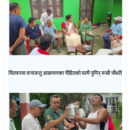
चितवनमा वन्यजन्तु आक्रमणका पीडितको घरमै पुगिन् मन्त्री चौधरी