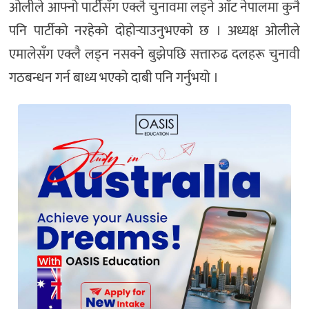
ओलीले आफ्नो पार्टीसँग एक्लै चुनावमा लड्ने आँट नेपालमा कुनै
पनि पार्टीको नरहेको दाेहाेर्‍याउनुभएकाे छ । अध्यक्ष ओलीले
एमालेसँग एक्लै लड्न नसक्ने बुझेपछि सत्तारुढ दलहरू चुनावी
गठबन्धन गर्न बाध्य भएको दाबी पनि गर्नुभयो ।