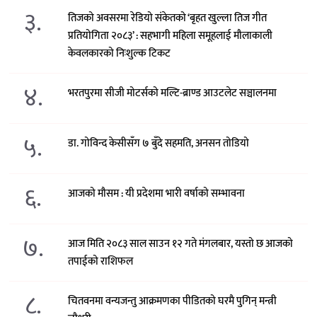
३.
तिजको अवसरमा रेडियो संकेतको ‘बृहत खुल्ला तिज गीत
प्रतियोगिता २०८३’ : सहभागी महिला समूहलाई मौलाकाली
केवलकारको निःशुल्क टिकट
४.
भरतपुरमा सीजी मोटर्सको मल्टि-ब्राण्ड आउटलेट सञ्चालनमा
५.
डा. गोविन्द केसीसँग ७ बुँदे सहमति, अनसन तोडियो
६.
आजको मौसम : यी प्रदेशमा भारी वर्षाको सम्भावना
७.
आज मिति २०८३ साल साउन १२ गते मंगलबार, यस्तो छ आजको
तपाईको राशिफल
८.
चितवनमा वन्यजन्तु आक्रमणका पीडितको घरमै पुगिन् मन्त्री