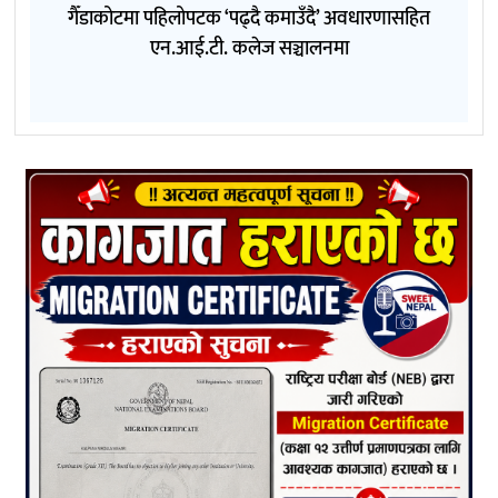
गैँडाकोटमा पहिलोपटक ‘पढ्दै कमाउँदै’ अवधारणासहित
एन.आई.टी. कलेज सञ्चालनमा