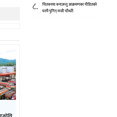
८.
चितवनमा वन्यजन्तु आक्रमणका पीडितको
घरमै पुगिन् मन्त्री चौधरी
य आजदेखि