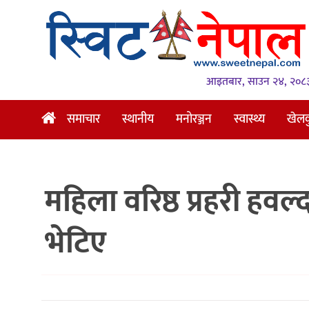
समाचार
स्थानीय
आइतबार, साउन २४, २०८
मनोरञ्जन
समाचार
स्थानीय
मनोरञ्जन
स्वास्थ्य
खेल
स्वास्थ्य
खेलकुद
महिला वरिष्ठ प्रहरी हवल्
अन्तर्वार्ता
समाज
भेटिए
रोचक
भिडियो