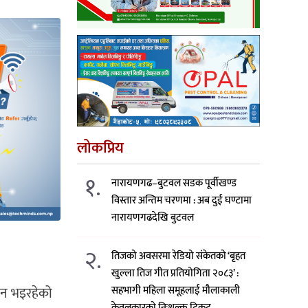
लोकप्रिय
१.
नारायणगढ–बुटवल सडक पूर्वीखण्ड
विस्तार अन्तिम चरणमा : अब दुई घण्टामा
नारायणगढदेखि बुटवल
२.
तिजको अवसरमा रेडियो संकेतको ‘बृहत
खुल्ला तिज गीत प्रतियोगिता २०८३’ :
सहभागी महिला समूहलाई मौलाकाली
धान भइरहेको
केवलकारको निःशुल्क टिकट