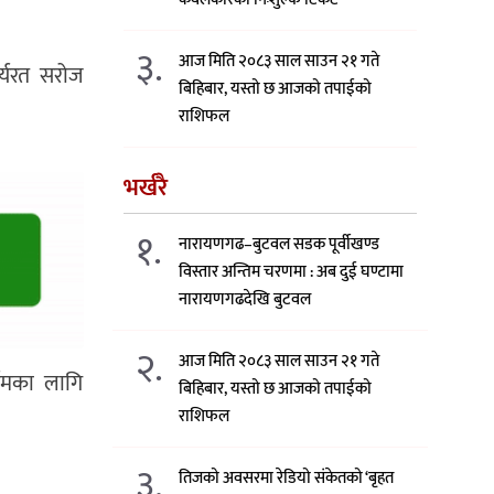
३.
आज मिति २०८३ साल साउन २१ गते
र्यरत सरोज
बिहिबार, यस्तो छ आजको तपाईको
राशिफल
भर्खरै
१.
नारायणगढ–बुटवल सडक पूर्वीखण्ड
विस्तार अन्तिम चरणमा : अब दुई घण्टामा
नारायणगढदेखि बुटवल
२.
आज मिति २०८३ साल साउन २१ गते
्टमका लागि
बिहिबार, यस्तो छ आजको तपाईको
राशिफल
३.
तिजको अवसरमा रेडियो संकेतको ‘बृहत