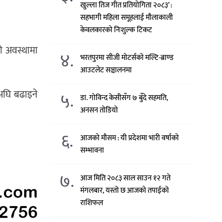
खुल्ला तिज गीत प्रतियोगिता २०८३’ :
सहभागी महिला समूहलाई मौलाकाली
केवलकारको निःशुल्क टिकट
ो अवस्थामा
४.
भरतपुरमा सीजी मोटर्सको मल्टि-ब्राण्ड
आउटलेट सञ्चालनमा
 अघि बढाइने
५.
डा. गोविन्द केसीसँग ७ बुँदे सहमति,
अनसन तोडियो
६.
आजको मौसम : यी प्रदेशमा भारी वर्षाको
सम्भावना
७.
आज मिति २०८३ साल साउन १२ गते
मंगलबार, यस्तो छ आजको तपाईको
राशिफल