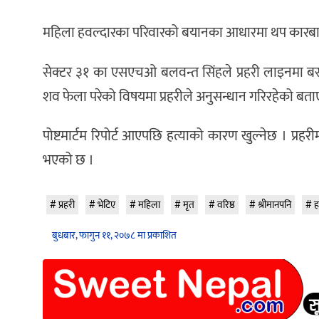
महिला हवल्दारका परिवारको बयानका आधारमा थप कारबाही
सेक्टर ३१ का एसएचओ बलवन्त सिंहले प्रहरी लाइनमा बस्न
शव फेला परेको विषयमा प्रहरीले अनुसन्धान गरिरहेको बता
पोष्टमार्टम रिपोर्ट आएपछि हत्याको कारण खुल्नेछ । प्रहर
भएको छ ।
प्रहरी
भेटिए
महिला
मृत
वरिष्ठ
श्रीमानपनि
ह
बुधबार, फागुन ११, २०७८ मा प्रकाशित