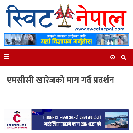
समाचार
स्थानीय
मनोरञ्जन
☰
स्वास्थ्य
खेलकुद
एमसीसी खारेजको माग गर्दै प्रदर्शन
अन्तर्वार्ता
समाज
रोचक
भिडियो