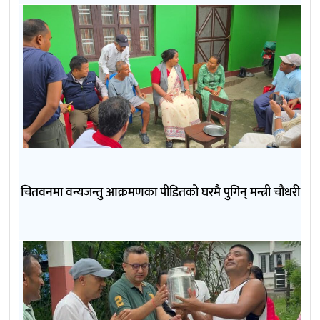
चितवनमा वन्यजन्तु आक्रमणका पीडितको घरमै पुगिन् मन्त्री चौधरी