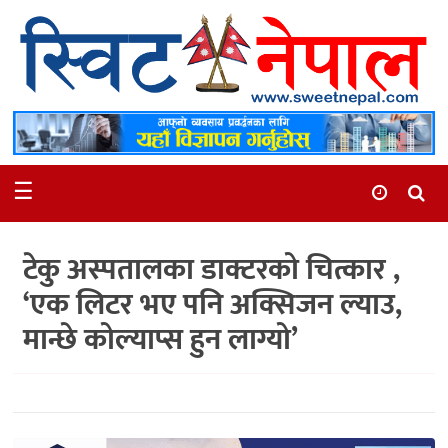
समाचार
स्थानीय
मनोरञ्जन
☰
स्वास्थ्य
खेलकुद
टेकु अस्पतालका डाक्टरको चित्कार ,
अन्तर्वार्ता
‘एक लिटर भए पनि अक्सिजन ल्याउ,
समाज
मान्छे कोल्याप्स हुन लाग्यो’
रोचक
भिडियो