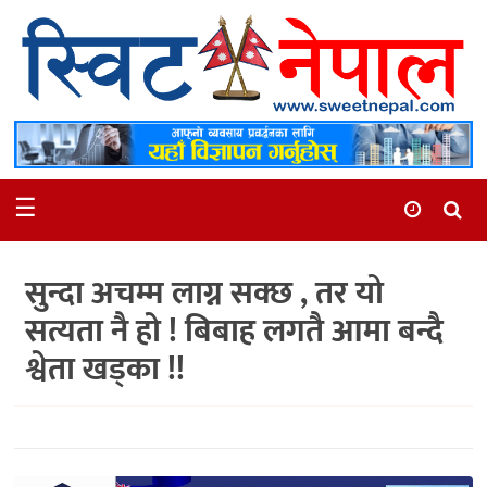
समाचार
स्थानीय
मनोरञ्जन
☰
स्वास्थ्य
खेलकुद
सुन्दा अचम्म लाग्न सक्छ , तर यो
अन्तर्वार्ता
सत्यता नै हो ! बिबाह लगतै आमा बन्दै
समाज
श्वेता खड्का !!
रोचक
भिडियो