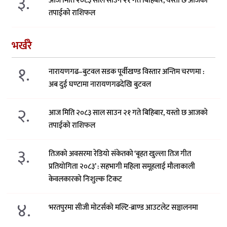
३.
आज मिति २०८३ साल साउन २१ गते बिहिबार, यस्तो छ आजको
तपाईको राशिफल
भर्खरै
१.
नारायणगढ–बुटवल सडक पूर्वीखण्ड विस्तार अन्तिम चरणमा :
अब दुई घण्टामा नारायणगढदेखि बुटवल
२.
आज मिति २०८३ साल साउन २१ गते बिहिबार, यस्तो छ आजको
तपाईको राशिफल
३.
तिजको अवसरमा रेडियो संकेतको ‘बृहत खुल्ला तिज गीत
प्रतियोगिता २०८३’ : सहभागी महिला समूहलाई मौलाकाली
केवलकारको निःशुल्क टिकट
४.
भरतपुरमा सीजी मोटर्सको मल्टि-ब्राण्ड आउटलेट सञ्चालनमा