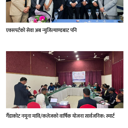
एक्सपर्टको सेवा अब न्युजिल्याण्डबाट पनि
गैँडाकोट नमूना मावि/कलेजको वार्षिक योजना सार्वजनिक: स्मार्ट