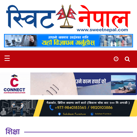
समाचार
स्थानीय
मनोरञ्जन
☰
स्वास्थ्य
खेलकुद
अन्तर्वार्ता
समाज
रोचक
भिडियो
शिक्षा