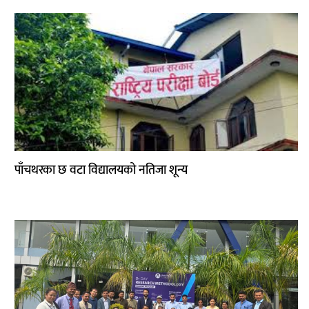
साहित्य
प्रदेश
English
पाँचथरका छ वटा विद्यालयको नतिजा शून्य