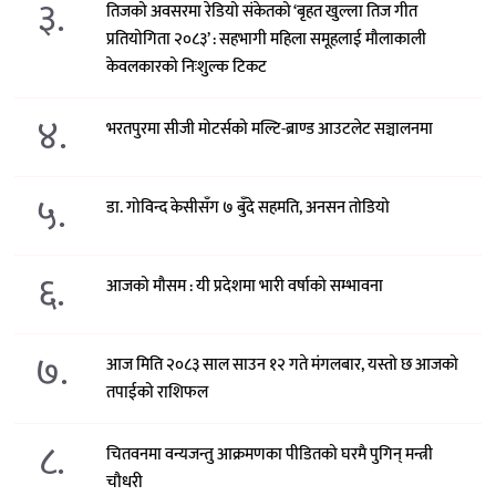
३.
तिजको अवसरमा रेडियो संकेतको ‘बृहत खुल्ला तिज गीत
प्रतियोगिता २०८३’ : सहभागी महिला समूहलाई मौलाकाली
केवलकारको निःशुल्क टिकट
४.
भरतपुरमा सीजी मोटर्सको मल्टि-ब्राण्ड आउटलेट सञ्चालनमा
५.
डा. गोविन्द केसीसँग ७ बुँदे सहमति, अनसन तोडियो
६.
आजको मौसम : यी प्रदेशमा भारी वर्षाको सम्भावना
७.
आज मिति २०८३ साल साउन १२ गते मंगलबार, यस्तो छ आजको
तपाईको राशिफल
८.
चितवनमा वन्यजन्तु आक्रमणका पीडितको घरमै पुगिन् मन्त्री
चौधरी