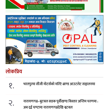
लोकप्रिय
१.
भरतपुरमा सीजी मोटर्सको मल्टि-ब्राण्ड आउटलेट सञ्चालनमा
२.
नारायणगढ–बुटवल सडक पूर्वीखण्ड विस्तार अन्तिम चरणमा :
अब दुई घण्टामा नारायणगढदेखि बुटवल