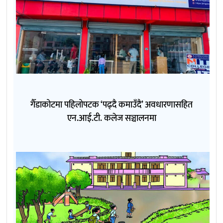
गैँडाकोटमा पहिलोपटक ‘पढ्दै कमाउँदै’ अवधारणासहित
एन.आई.टी. कलेज सञ्चालनमा