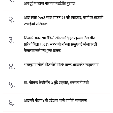
अब दुई घण्टामा नारायणगढदेखि बुटवल
२.
आज मिति २०८३ साल साउन २१ गते बिहिबार, यस्तो छ आजको
तपाईको राशिफल
३.
तिजको अवसरमा रेडियो संकेतको ‘बृहत खुल्ला तिज गीत
प्रतियोगिता २०८३’ : सहभागी महिला समूहलाई मौलाकाली
केवलकारको निःशुल्क टिकट
४.
भरतपुरमा सीजी मोटर्सको मल्टि-ब्राण्ड आउटलेट सञ्चालनमा
५.
डा. गोविन्द केसीसँग ७ बुँदे सहमति, अनसन तोडियो
६.
आजको मौसम : यी प्रदेशमा भारी वर्षाको सम्भावना