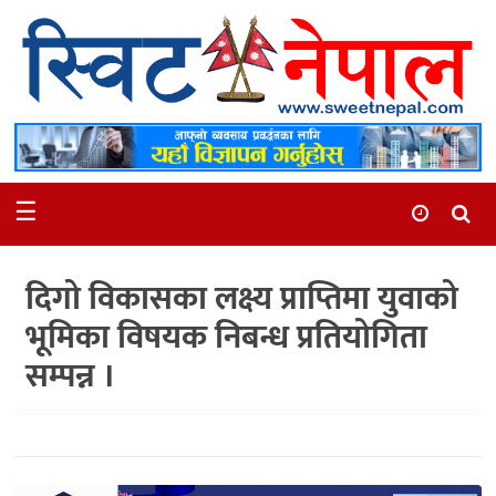
समाचार
स्थानीय
मनोरञ्जन
☰
स्वास्थ्य
खेलकुद
दिगो विकासका लक्ष्य प्राप्तिमा युवाको
अन्तर्वार्ता
भूमिका विषयक निबन्ध प्रतियोगिता
समाज
सम्पन्न ।
रोचक
भिडियो