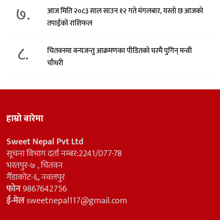
७.
आज मिति २०८३ साल साउन १२ गते मंगलबार, यस्तो छ आजको
तपाईको राशिफल
८.
चितवनमा वन्यजन्तु आक्रमणका पीडितको घरमै पुगिन् मन्त्री
चौधरी
हाम्रो बारेमा
Sweet Nepal Pvt Ltd
सूचना विभाग दर्ता नम्बर:2241/077-78
भरतपुर-७ , चितवन
गैँडाकोट-६, नवलपुर
फोन
9867642756
ई-मेल
sweetnepal117@gmail.com