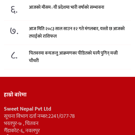
६.
आजको मौसम : यी प्रदेशमा भारी वर्षाको सम्भावना
७.
आज मिति २०८३ साल साउन १२ गते मंगलबार, यस्तो छ आजको
तपाईको राशिफल
८.
चितवनमा वन्यजन्तु आक्रमणका पीडितको घरमै पुगिन् मन्त्री
चौधरी
हाम्रो बारेमा
Sweet Nepal Pvt Ltd
सूचना विभाग दर्ता नम्बर:2241/077-78
भरतपुर-७ , चितवन
गैँडाकोट-६, नवलपुर