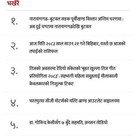
भर्खरै
१.
नारायणगढ–बुटवल सडक पूर्वीखण्ड विस्तार अन्तिम चरणमा :
अब दुई घण्टामा नारायणगढदेखि बुटवल
२.
आज मिति २०८३ साल साउन २१ गते बिहिबार, यस्तो छ आजको
तपाईको राशिफल
३.
तिजको अवसरमा रेडियो संकेतको ‘बृहत खुल्ला तिज गीत
प्रतियोगिता २०८३’ : सहभागी महिला समूहलाई मौलाकाली
केवलकारको निःशुल्क टिकट
४.
भरतपुरमा सीजी मोटर्सको मल्टि-ब्राण्ड आउटलेट सञ्चालनमा
५.
डा. गोविन्द केसीसँग ७ बुँदे सहमति, अनसन तोडियो