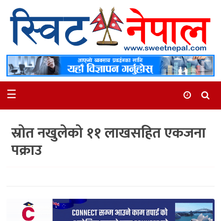
समाचार
स्थानीय
मनोरञ्जन
☰
स्वास्थ्य
खेलकुद
स्रोत नखुलेको ११ लाखसहित एकजना
अन्तर्वार्ता
पक्राउ
समाज
रोचक
भिडियो