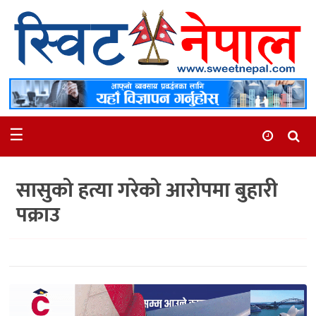
समाचार
स्थानीय
मनोरञ्जन
☰
स्वास्थ्य
खेलकुद
सासुको हत्या गरेको आरोपमा बुहारी
अन्तर्वार्ता
पक्राउ
समाज
रोचक
भिडियो