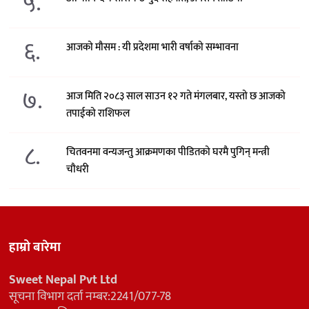
५.
६.
आजको मौसम : यी प्रदेशमा भारी वर्षाको सम्भावना
७.
आज मिति २०८३ साल साउन १२ गते मंगलबार, यस्तो छ आजको
तपाईको राशिफल
८.
चितवनमा वन्यजन्तु आक्रमणका पीडितको घरमै पुगिन् मन्त्री
चौधरी
हाम्रो बारेमा
Sweet Nepal Pvt Ltd
सूचना विभाग दर्ता नम्बर:2241/077-78