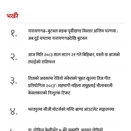
भर्खरै
१.
नारायणगढ–बुटवल सडक पूर्वीखण्ड विस्तार अन्तिम चरणमा :
अब दुई घण्टामा नारायणगढदेखि बुटवल
२.
आज मिति २०८३ साल साउन २१ गते बिहिबार, यस्तो छ आजको
तपाईको राशिफल
३.
तिजको अवसरमा रेडियो संकेतको ‘बृहत खुल्ला तिज गीत
प्रतियोगिता २०८३’ : सहभागी महिला समूहलाई मौलाकाली
केवलकारको निःशुल्क टिकट
४.
भरतपुरमा सीजी मोटर्सको मल्टि-ब्राण्ड आउटलेट सञ्चालनमा
डा. गोविन्द केसीसँग ७ बुँदे सहमति, अनसन तोडियो