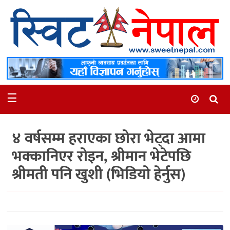
समाचार
स्थानीय
मनोरञ्जन
☰
स्वास्थ्य
खेलकुद
४ वर्षसम्म हराएका छोरा भेट्दा आमा
अन्तर्वार्ता
भक्कानिएर रोइन, श्रीमान भेटेपछि
समाज
श्रीमती पनि खुशी (भिडियो हेर्नुस)
रोचक
भिडियो