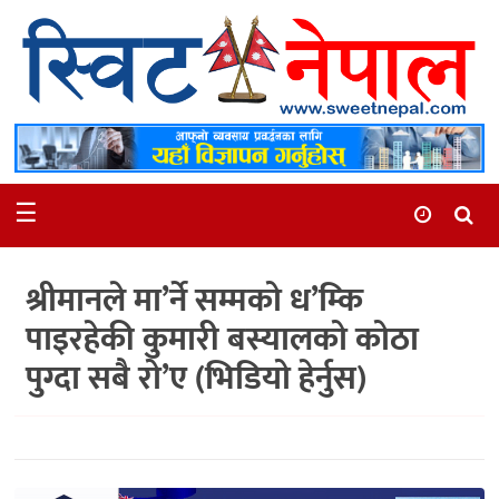
समाचार
स्थानीय
मनोरञ्जन
☰
स्वास्थ्य
खेलकुद
श्रीमानले मा’र्ने सम्मको ध’म्कि
अन्तर्वार्ता
पाइरहेकी कुमारी बस्यालको कोठा
समाज
पुग्दा सबै रो’ए (भिडियो हेर्नुस)
रोचक
भिडियो