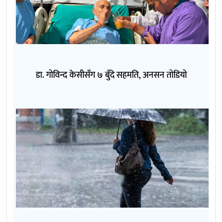
डा. गोविन्द केसीसँग ७ बुँदे सहमति, अनसन तोडियो