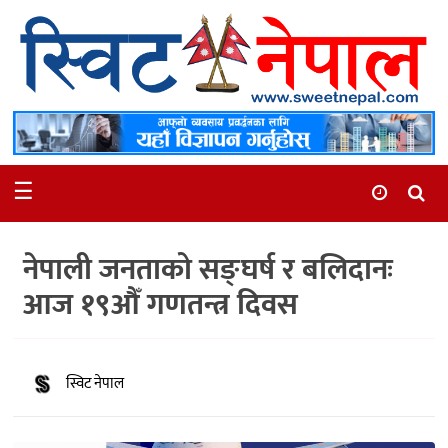
समाचार
स्थानीय
मनोरञ्जन
☰
स्वास्थ्य
खेलकुद
नेपाली जनताको सङ्घर्ष र बलिदानः
अन्तर्वार्ता
आज १९औँ गणतन्त्र दिवस
समाज
रोचक
स्विट नेपाल
भिडियो