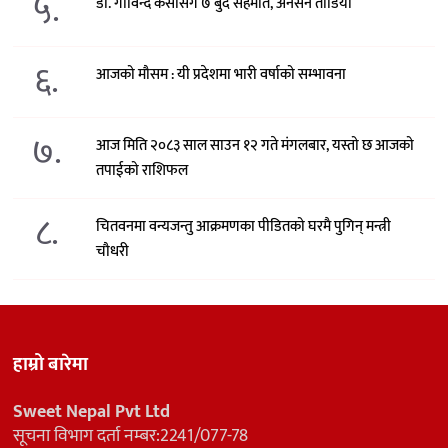
५.
डा. गोविन्द केसीसँग ७ बुँदे सहमति, अनसन तोडियो
६.
आजको मौसम : यी प्रदेशमा भारी वर्षाको सम्भावना
७.
आज मिति २०८३ साल साउन १२ गते मंगलबार, यस्तो छ आजको
तपाईको राशिफल
८.
चितवनमा वन्यजन्तु आक्रमणका पीडितको घरमै पुगिन् मन्त्री
चौधरी
हाम्रो बारेमा
Sweet Nepal Pvt Ltd
सूचना विभाग दर्ता नम्बर:2241/077-78