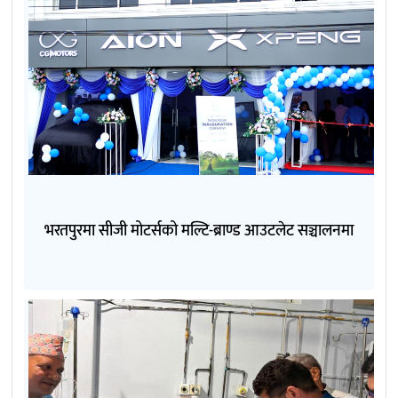
भरतपुरमा सीजी मोटर्सको मल्टि-ब्राण्ड आउटलेट सञ्चालनमा