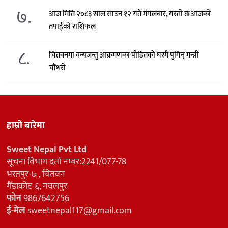
७.
आज मिति २०८३ साल साउन १२ गते मंगलबार, यस्तो छ आजको
तपाईको राशिफल
८.
चितवनमा वन्यजन्तु आक्रमणका पीडितको घरमै पुगिन् मन्त्री
चौधरी
हाम्रो बारेमा
Sweet Nepal Pvt Ltd
सूचना विभाग दर्ता नम्बर:2241/077-78
भरतपुर-७ , चितवन
गैँडाकोट-६, नवलपुर
फोन
9867642756
ई-मेल
sweetnepal117@gmail.com