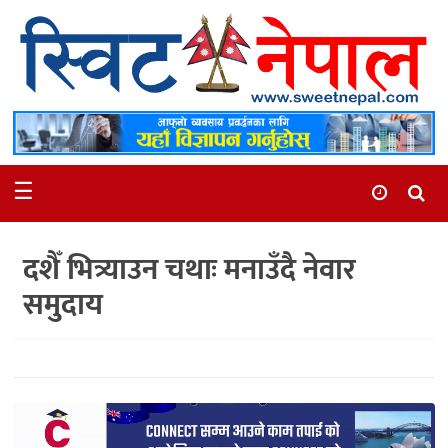
समाचार
स्थानीय
मनोरञ्जन
☰
स्वास्थ्य
खेलकुद
दशैँ भित्र्याउन चथाः मनाउँदै नेवार
अन्तर्वार्ता
समुदाय
समाज
रोचक
भिडियो