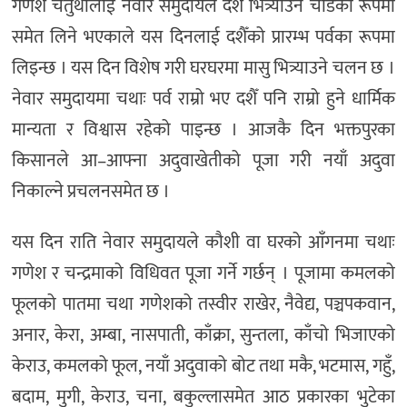
गणेश चतुर्थीलाई नेवार समुदायले दशैँ भित्र्याउने चाडका रूपमा
समेत लिने भएकाले यस दिनलाई दशैँको प्रारम्भ पर्वका रूपमा
लिइन्छ । यस दिन विशेष गरी घरघरमा मासु भित्र्याउने चलन छ ।
नेवार समुदायमा चथाः पर्व राम्रो भए दशैँ पनि राम्रो हुने धार्मिक
मान्यता र विश्वास रहेको पाइन्छ । आजकै दिन भक्तपुरका
किसानले आ–आफ्ना अदुवाखेतीको पूजा गरी नयाँ अदुवा
निकाल्ने प्रचलनसमेत छ ।
यस दिन राति नेवार समुदायले कौशी वा घरको आँगनमा चथाः
गणेश र चन्द्रमाको विधिवत पूजा गर्ने गर्छन् । पूजामा कमलको
फूलको पातमा चथा गणेशको तस्वीर राखेर, नैवेद्य, पञ्चपकवान,
अनार, केरा, अम्बा, नासपाती, काँक्रा, सुन्तला, काँचो भिजाएको
केराउ, कमलको फूल, नयाँ अदुवाको बोट तथा मकै, भटमास, गहुँ,
बदाम, मुगी, केराउ, चना, बकुल्लासमेत आठ प्रकारका भुटेका