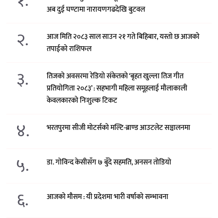
१.
अब दुई घण्टामा नारायणगढदेखि बुटवल
२.
आज मिति २०८३ साल साउन २१ गते बिहिबार, यस्तो छ आजको
तपाईको राशिफल
३.
तिजको अवसरमा रेडियो संकेतको ‘बृहत खुल्ला तिज गीत
प्रतियोगिता २०८३’ : सहभागी महिला समूहलाई मौलाकाली
केवलकारको निःशुल्क टिकट
४.
भरतपुरमा सीजी मोटर्सको मल्टि-ब्राण्ड आउटलेट सञ्चालनमा
५.
डा. गोविन्द केसीसँग ७ बुँदे सहमति, अनसन तोडियो
६.
आजको मौसम : यी प्रदेशमा भारी वर्षाको सम्भावना