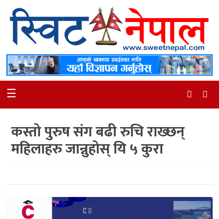
समाचार
स्थानीय
मनोरञ्जन
☰
स्वास्थ्य
खेलकुद
कस्तो पुरुष संग बढी रुचि राख्छन्
अन्तर्वार्ता
महिलाहरु जान्नुहोस् यि ५ कुरा
समाज
रोचक
भिडियो