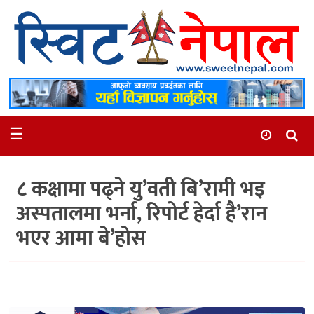
समाचार
स्थानीय
मनोरञ्जन
☰
स्वास्थ्य
खेलकुद
८ कक्षामा पढ्ने यु’वती बि’रामी भइ
अन्तर्वार्ता
अस्पतालमा भर्ना, रिपोर्ट हेर्दा है’रान
समाज
भएर आमा बे’होस
रोचक
भिडियो