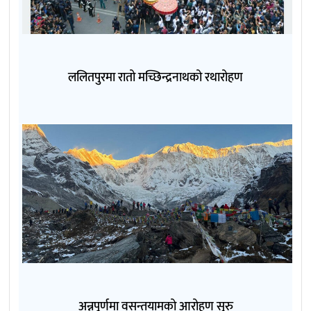
ललितपुरमा रातो मच्छिन्द्रनाथको रथारोहण
अन्नपूर्णमा वसन्तयामको आरोहण सुरु