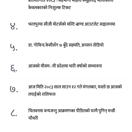
प्रतियोगिता २०८३’ : सहभागी महिला समूहलाई मौलाकाली
केवलकारको निःशुल्क टिकट
४.
भरतपुरमा सीजी मोटर्सको मल्टि-ब्राण्ड आउटलेट सञ्चालनमा
५.
डा. गोविन्द केसीसँग ७ बुँदे सहमति, अनसन तोडियो
६.
आजको मौसम : यी प्रदेशमा भारी वर्षाको सम्भावना
७.
आज मिति २०८३ साल साउन १२ गते मंगलबार, यस्तो छ आजको
तपाईको राशिफल
८.
चितवनमा वन्यजन्तु आक्रमणका पीडितको घरमै पुगिन् मन्त्री
चौधरी