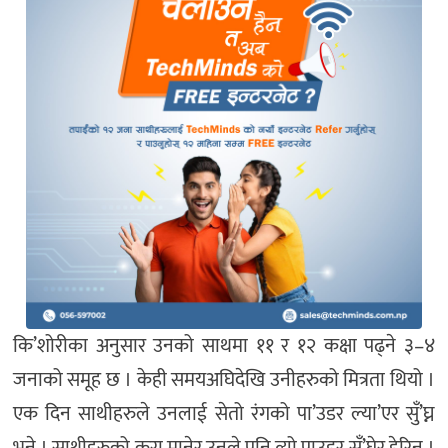
कि’शोरीका अनुसार उनको साथमा ११ र १२ कक्षा पढ्ने ३–४
जनाको समूह छ । केही समयअघिदेखि उनीहरुको मित्रता थियो ।
एक दिन साथीहरुले उनलाई सेतो रंगको पा’उडर ल्या’एर सुँ’घ्न
भने । साथीहरुको कुरा मानेर उनले पनि त्यो पाउडर सुँ’घेर हेरिन् ।