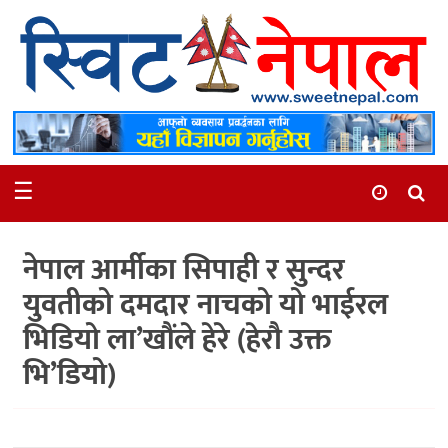
समाचार
स्थानीय
मनोरञ्जन
☰
स्वास्थ्य
खेलकुद
नेपाल आर्मीका सिपाही र सुन्दर
अन्तर्वार्ता
युवतीको दमदार नाचको यो भाईरल
समाज
भिडियो ला’खौंले हेरे (हेरौ उक्त
रोचक
भि’डियो)
भिडियो