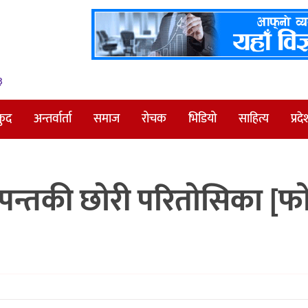
३
कुद
अन्तर्वार्ता
समाज
रोचक
भिडियो
साहित्य
प्रदे
जु पन्तकी छोरी परितोसिका [फ