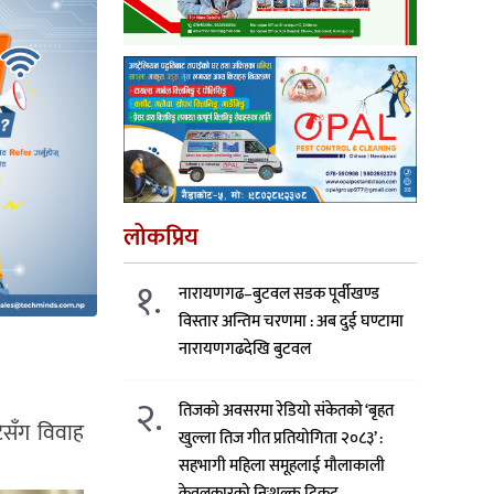
लोकप्रिय
१.
नारायणगढ–बुटवल सडक पूर्वीखण्ड
विस्तार अन्तिम चरणमा : अब दुई घण्टामा
नारायणगढदेखि बुटवल
२.
तिजको अवसरमा रेडियो संकेतको ‘बृहत
िसँग विवाह
खुल्ला तिज गीत प्रतियोगिता २०८३’ :
सहभागी महिला समूहलाई मौलाकाली
केवलकारको निःशुल्क टिकट