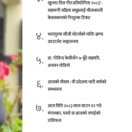
खुल्ला तिज गीत प्रतियोगिता २०८३’ :
सहभागी महिला समूहलाई मौलाकाली
केवलकारको निःशुल्क टिकट
४.
भरतपुरमा सीजी मोटर्सको मल्टि-ब्राण्ड
आउटलेट सञ्चालनमा
५.
डा. गोविन्द केसीसँग ७ बुँदे सहमति,
अनसन तोडियो
६.
आजको मौसम : यी प्रदेशमा भारी वर्षाको
सम्भावना
७.
आज मिति २०८३ साल साउन १२ गते
मंगलबार, यस्तो छ आजको तपाईको
राशिफल