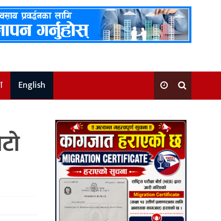
श
English
ोटो