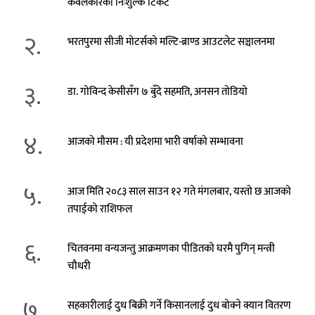
केवलकारको निःशुल्क टिकट
२.
भरतपुरमा सीजी मोटर्सको मल्टि-ब्राण्ड आउटलेट सञ्चालनमा
३.
डा. गोविन्द केसीसँग ७ बुँदे सहमति, अनसन तोडियो
४.
आजको मौसम : यी प्रदेशमा भारी वर्षाको सम्भावना
५.
आज मिति २०८३ साल साउन १२ गते मंगलबार, यस्तो छ आजको
तपाईको राशिफल
६.
चितवनमा वन्यजन्तु आक्रमणका पीडितको घरमै पुगिन् मन्त्री
चौधरी
७.
सहकारीलाई दुध बिक्री गर्ने किसानलाई दुध बोक्ने क्यान वितरण