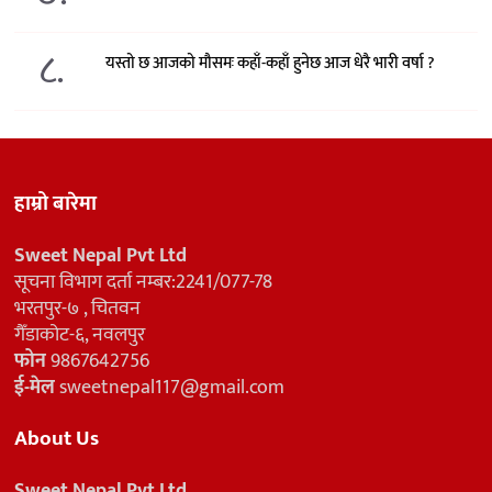
८.
यस्तो छ आजको मौसमः कहाँ-कहाँ हुनेछ आज धेरै भारी वर्षा ?
हाम्रो बारेमा
Sweet Nepal Pvt Ltd
सूचना विभाग दर्ता नम्बर:2241/077-78
भरतपुर-७ , चितवन
गैँडाकोट-६, नवलपुर
फोन
9867642756
ई-मेल
sweetnepal117@gmail.com
About Us
Sweet Nepal Pvt Ltd