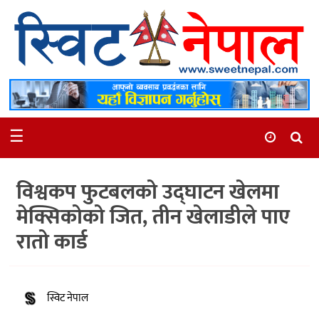
समाचार
स्थानीय
मनोरञ्जन
☰
स्वास्थ्य
खेलकुद
विश्वकप फुटबलको उद्घाटन खेलमा
अन्तर्वार्ता
मेक्सिकोको जित, तीन खेलाडीले पाए
समाज
रातो कार्ड
रोचक
भिडियो
स्विट नेपाल