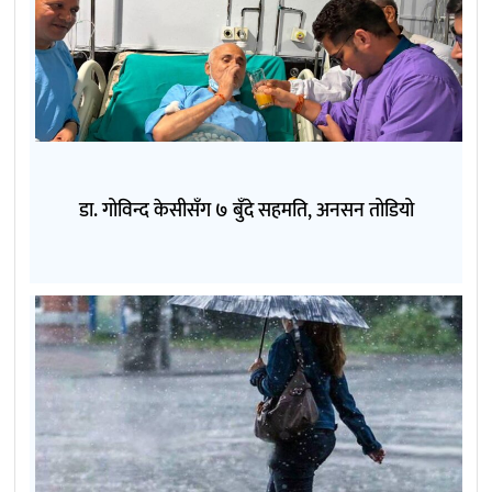
डा. गोविन्द केसीसँग ७ बुँदे सहमति, अनसन तोडियो