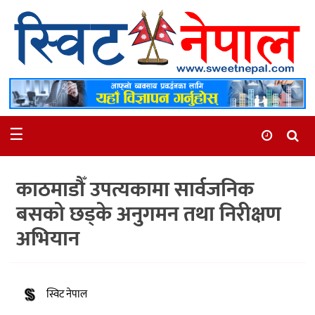
समाचार
स्थानीय
मनोरञ्जन
☰
स्वास्थ्य
खेलकुद
काठमाडौँ उपत्यकामा सार्वजनिक
अन्तर्वार्ता
बसको छड्के अनुगमन तथा निरीक्षण
समाज
अभियान
रोचक
भिडियो
स्विट नेपाल