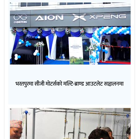
भरतपुरमा सीजी मोटर्सको मल्टि-ब्राण्ड आउटलेट सञ्चालनमा