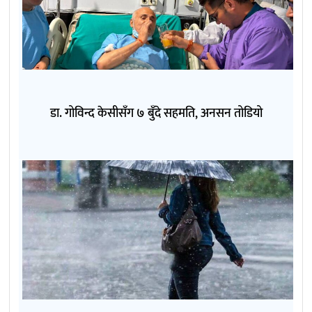
डा. गोविन्द केसीसँग ७ बुँदे सहमति, अनसन तोडियो