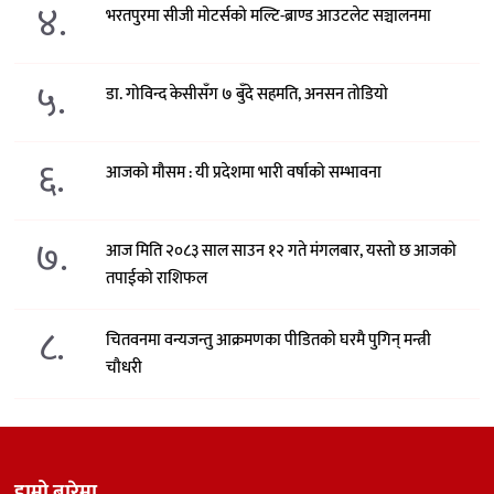
४.
भरतपुरमा सीजी मोटर्सको मल्टि-ब्राण्ड आउटलेट सञ्चालनमा
५.
डा. गोविन्द केसीसँग ७ बुँदे सहमति, अनसन तोडियो
६.
आजको मौसम : यी प्रदेशमा भारी वर्षाको सम्भावना
७.
आज मिति २०८३ साल साउन १२ गते मंगलबार, यस्तो छ आजको
तपाईको राशिफल
८.
चितवनमा वन्यजन्तु आक्रमणका पीडितको घरमै पुगिन् मन्त्री
चौधरी
हाम्रो बारेमा