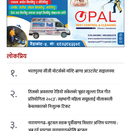
लोकप्रिय
१.
भरतपुरमा सीजी मोटर्सको मल्टि-ब्राण्ड आउटलेट सञ्चालनमा
२.
तिजको अवसरमा रेडियो संकेतको ‘बृहत खुल्ला तिज गीत
प्रतियोगिता २०८३’ : सहभागी महिला समूहलाई मौलाकाली
केवलकारको निःशुल्क टिकट
३.
नारायणगढ–बुटवल सडक पूर्वीखण्ड विस्तार अन्तिम चरणमा :
अब दुई घण्टामा नारायणगढदेखि बुटवल