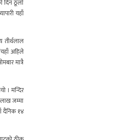
को दिन ठूलो
यापारी यहाँ
य तीर्थलाल
यहाँ अहिले
मबार मात्रै
यो । मन्दिर
 लाख जम्मा
ँ दैनिक १४
ीघाटको ठीक