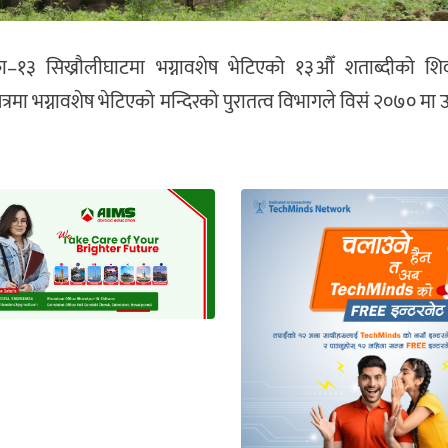
िका–१३ सिख्रौलीघाटमा भग्नावशेष भेटिएको १३औँ शताब्दीको शि
ेत्रमा भग्नावशेष भेटिएको मन्दिरको पुरातत्व विभागले विसं २०७० मा 