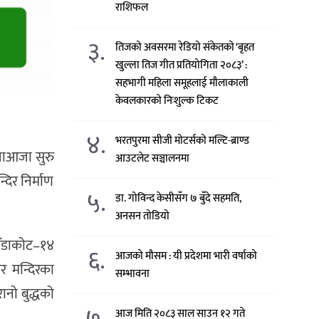
राशिफल
३.
तिजको अवसरमा रेडियो संकेतको ‘बृहत
खुल्ला तिज गीत प्रतियोगिता २०८३’ :
सहभागी महिला समूहलाई मौलाकाली
केवलकारको निःशुल्क टिकट
४.
भरतपुरमा सीजी मोटर्सको मल्टि-ब्राण्ड
पूजाआजा सुरु
आउटलेट सञ्चालनमा
दिर निर्माण
५.
डा. गोविन्द केसीसँग ७ बुँदे सहमति,
अनसन तोडियो
गैँडाकोट–१४
६.
आजको मौसम : यी प्रदेशमा भारी वर्षाको
र मन्दिरका
सम्भावना
ानो बुद्धको
७.
आज मिति २०८३ साल साउन १२ गते