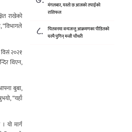
मंगलबार, यस्तो छ आजको तपाईको
राशिफल
्षित राखेको
ो, “विभागले
८.
चितवनमा वन्यजन्तु आक्रमणका पीडितको
घरमै पुगिन् मन्त्री चौधरी
ा विसं २०२१
न्दिर थिएन,
आफ्ना बुबा,
ुभयो, “यहाँ
 । यो मार्ग