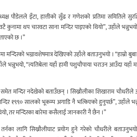
्यक्ष पौडेलले इँटा, हात्तीको सुँढ र गणेशको प्रतिमा समितिले सुरक
रवटै कुनामा थप चारवटा साना मन्दिर पाइएको थियो”, उहाँले भन्नुभय
े बताएको छ ।”
मन्दिरको भग्नावशेषमात्र देखिएको उहाँले बताउनुभयो । “हाम्रो बुब
हाँले भन्नुभयो, “त्यतिबेला यहाँ हामी पशुचौपाया चराउन आउँदा यहाँ म
े समेत मन्दिर नदेखेको बताउँछन् । सिख्रौलीका शिखाराम चौधरीले 
्दिर १९९० सालको भूकम्प अगाडि नै भत्किएको हुनुपर्छ”, उहाँले भन्न
थियो, तर मन्दिरका बारेमा कसैलाई जानकारी नै छैन ।”
दी तर्नका लागि सिख्रौलीघाट प्रयोग हुने गरेको चौधरीले बताउनुभयो