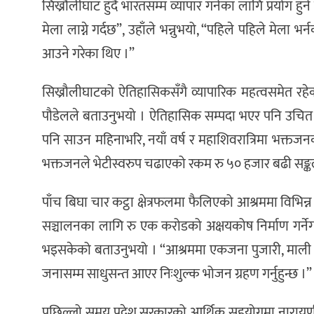
सिख्रौलीघाट हुँदै भारतसम्म व्यापार गर्नका लागि प्रयोग
मेला लाग्ने गर्दछ”, उहाँले भन्नुभयो, “पहिले पहिले मेला 
आउने गरेका थिए ।”
सिख्रौलीघाटको ऐतिहासिकसँगै व्यापारिक महत्वसमेत रहे
पौडेलले बताउनुभयो । ऐतिहासिक सम्पदा भएर पनि उचित प
पनि साउन महिनाभरि, नयाँ वर्ष र महाशिवरात्रिमा भक्तजनको
भक्तजनले भेटीस्वरुप चढाएको रकम रु ५० हजार बढी सङ्कल
पाँच बिघा चार कट्ठा क्षेत्रफलमा फैलिएको आश्रममा विभिन्
सञ्चालनका लागि रु एक करोडको अक्षयकोष निर्माण गर्ने
भइसकेको बताउनुभयो । “आश्रममा एकजना पुजारी, माली तथा
जनासम्म साधुसन्त आएर निःशुल्क भोजन ग्रहण गर्नुहुन्छ ।”
पछिल्लो समय प्रदेश सरकारको आर्थिक सहयोगमा नारायणी