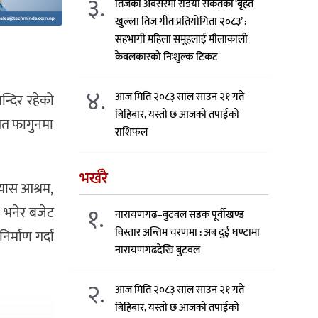
३.
तिजको अवसरमा रेडियो संकेतको ‘बृहत
खुल्ला तिज गीत प्रतियोगिता २०८३’ :
सहभागी महिला समूहलाई मौलाकाली
केवलकारको निःशुल्क टिकट
४.
आज मिति २०८३ साल साउन २१ गते
न्दिर रहेको
बिहिबार, यस्तो छ आजको तपाईको
 गत फागुनमा
राशिफल
भर्खरै
्यास आश्रम,
१.
ो भनेर बजेट
नारायणगढ–बुटवल सडक पूर्वीखण्ड
विस्तार अन्तिम चरणमा : अब दुई घण्टामा
िर्माण गर्दा
नारायणगढदेखि बुटवल
२.
आज मिति २०८३ साल साउन २१ गते
बिहिबार, यस्तो छ आजको तपाईको