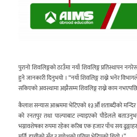
पुरानो शिवलिङ्गको ठाउँमा नयाँ शिवलिङ्ग प्रतिस्थापन नगरेसम्
हुने जानकारी दिनुभयो । “नयाँ शिवलिङ्ग राख्ने भनेर विभा
सकिएको अवस्थामा अझैसम्म शिवलिङ्ग राख्ने काम नभएपछि ह
कैलाश सन्यास आश्रममा भेटिएको १३औँ शताब्दीको मन्दिर नापज
को रनतपुर तथा पाल्पाबाट ल्याइएको पौडेलले बताउनुभ
भग्नावशेषका रुपमा रहेका करिब एक हजार पाँच सय ढुङ्गाहरु झ
मूर्ति, हात्तीको सुँढ र गणेशको प्रतिमा भेटिएको थियो ।”