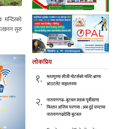
व मन्दिरको
उत्खनन सुरु
लोकप्रिय
१.
भरतपुरमा सीजी मोटर्सको मल्टि-ब्राण्ड
आउटलेट सञ्चालनमा
२.
नारायणगढ–बुटवल सडक पूर्वीखण्ड
विस्तार अन्तिम चरणमा : अब दुई घण्टामा
नारायणगढदेखि बुटवल