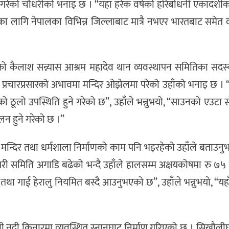
 हुने गरेको चौधरीको भनाइ छ । “यहाँ हरेक वर्षको हरिबोधनी एकादशी
भर्नका लागि नेपालका विभिन्न जिल्लाबाट मात्रै नभएर भारतबाट समेत व्
को कैलाश सन्न्यास आश्रम महादेव थान व्यवस्थापन समितिका सदस्
्रचारप्रसारको अभावमा मन्दिर ओझेलमा परेको उहाँको भनाइ छ । “
 ठूलो उपस्थिति हुने गरेको छ”, उहाँले भन्नुभयो, “साउनको एउटा सो
न हुने गरेको छ ।”
न मन्दिर तथा धर्मशाला निर्माणको काम पनि भइरहेको उहाँले बताउनुभ
गरी समिति अगाडि बढेको भन्दै उहाँले हालसम्म अक्षयकोषमा रु ७५
 गाई हेरालु नियमित बस्दै आउनुभएको छ”, उहाँले भन्नुभयो, “यहा
 नदी किनारमा व्यवस्थित स्नानघाट निर्माण गरिएको छ । सिख्रौल