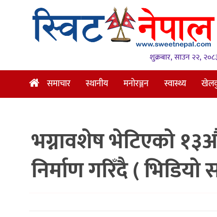
समाचार
स्थानीय
शुक्रबार, साउन २२, २०८
मनोरञ्जन
समाचार
स्थानीय
मनोरञ्जन
स्वास्थ्य
खेल
स्वास्थ्य
खेलकुद
भग्नावशेष भेटिएको १३औँ
अन्तर्वार्ता
समाज
निर्माण गरिँदै ( भिडियो 
रोचक
भिडियो