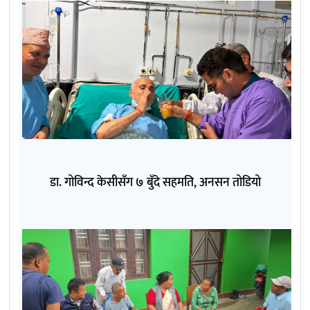
डा. गोविन्द केसीसँग ७ बुँदे सहमति, अनसन तोडियो