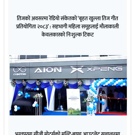
तिजको अवसरमा रेडियो संकेतको ‘बृहत खुल्ला तिज गीत
प्रतियोगिता २०८३’ : सहभागी महिला समूहलाई मौलाकाली
केवलकारको निःशुल्क टिकट
भरतपुरमा सीजी मोटर्सको मल्टि-ब्राण्ड आउटलेट सञ्चालनमा