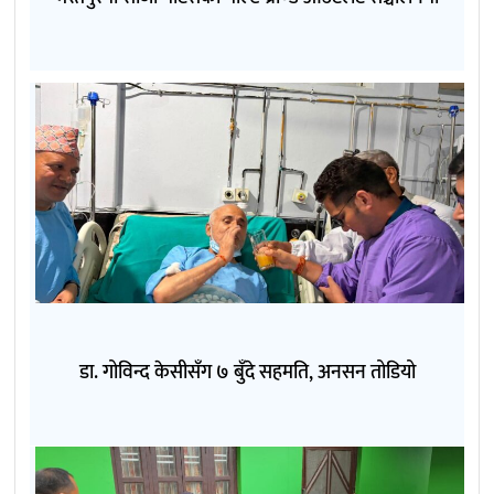
डा. गोविन्द केसीसँग ७ बुँदे सहमति, अनसन तोडियो