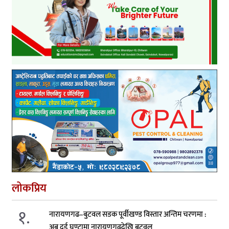
लोकप्रिय
१.
नारायणगढ–बुटवल सडक पूर्वीखण्ड विस्तार अन्तिम चरणमा :
अब दुई घण्टामा नारायणगढदेखि बुटवल