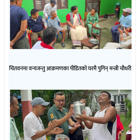
चितवनमा वन्यजन्तु आक्रमणका पीडितको घरमै पुगिन् मन्त्री चौधरी