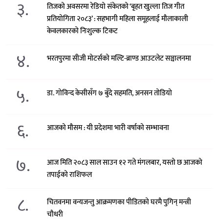
३.
तिजको अवसरमा रेडियो संकेतको ‘बृहत खुल्ला तिज गीत
प्रतियोगिता २०८३’ : सहभागी महिला समूहलाई मौलाकाली
केवलकारको निःशुल्क टिकट
४.
भरतपुरमा सीजी मोटर्सको मल्टि-ब्राण्ड आउटलेट सञ्चालनमा
५.
डा. गोविन्द केसीसँग ७ बुँदे सहमति, अनसन तोडियो
६.
आजको मौसम : यी प्रदेशमा भारी वर्षाको सम्भावना
७.
आज मिति २०८३ साल साउन १२ गते मंगलबार, यस्तो छ आजको
तपाईको राशिफल
८.
चितवनमा वन्यजन्तु आक्रमणका पीडितको घरमै पुगिन् मन्त्री
चौधरी