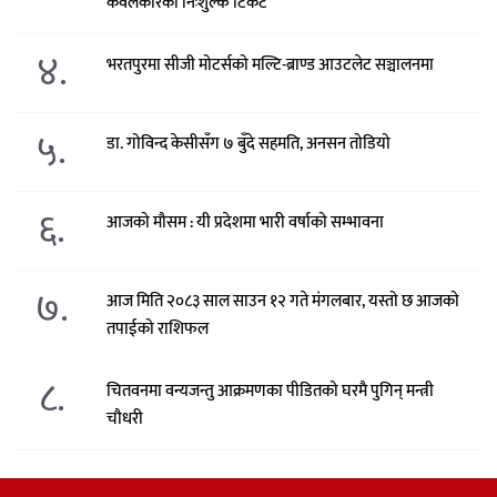
केवलकारको निःशुल्क टिकट
४.
भरतपुरमा सीजी मोटर्सको मल्टि-ब्राण्ड आउटलेट सञ्चालनमा
५.
डा. गोविन्द केसीसँग ७ बुँदे सहमति, अनसन तोडियो
६.
आजको मौसम : यी प्रदेशमा भारी वर्षाको सम्भावना
७.
आज मिति २०८३ साल साउन १२ गते मंगलबार, यस्तो छ आजको
तपाईको राशिफल
८.
चितवनमा वन्यजन्तु आक्रमणका पीडितको घरमै पुगिन् मन्त्री
चौधरी