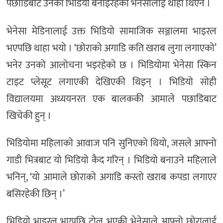
पछाडिबाट उनको भिडियो बनाइरहेको भेनेसालाई थाहा थिएन ।
भेनेसा मेडिनालाई उक्त भिडियो सामाजिक सञ्जालमा भाइरल
भएपछि थाहा भयो । ‘छोराको अगाडि कति खराब लुगा लगाएको’
भनेर उनको आलोचना भइरहेको छ । भिडियोमा भेनेसा स्किन
टाइट प्लेसूट लगाएकी देखिएकी थिइन् । भिडियो सोही
विद्यालयमा अध्ययनरत एक बालककी आमाले पछाडिबाट
खिचेकी हुन् ।
भिडियोमा महिलाको आवाज पनि सुनिएको थियो, जसले आफ्नो
गाडी भित्रबाट यो भिडियो कैद गरिन् । भिडियो बनाउने महिलाले
भनिन्, ‘यो आमाले छोराको अगाडि कस्तो खराब कपडा लगाएर
बसिरहेकी छिन् ।’
भिडियो भाइरल भएपछि ट्रोल भएकी भेनेसाले आफ्नो छोरालाई