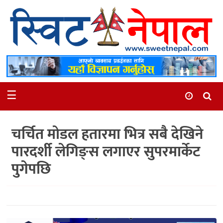
समाचार
स्थानीय
मनोरञ्जन
☰
स्वास्थ्य
खेलकुद
चर्चित मोडल हतारमा भित्र सबै देखिने
अन्तर्वार्ता
पारदर्शी लेगिङ्स लगाएर सुपरमार्केट
समाज
पुगेपछि
रोचक
भिडियो