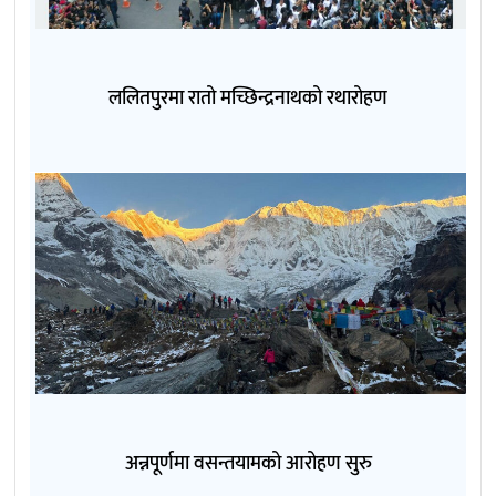
ललितपुरमा रातो मच्छिन्द्रनाथको रथारोहण
अन्नपूर्णमा वसन्तयामको आरोहण सुरु