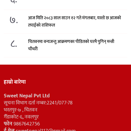
७.
आज मिति २०८३ साल साउन १२ गते मंगलबार, यस्तो छ आजको
तपाईको राशिफल
८.
चितवनमा वन्यजन्तु आक्रमणका पीडितको घरमै पुगिन् मन्त्री
चौधरी
हाम्रो बारेमा
Sweet Nepal Pvt Ltd
सूचना विभाग दर्ता नम्बर:2241/077-78
भरतपुर-७ , चितवन
गैँडाकोट-६, नवलपुर
फोन
9867642756
ई-मेल
sweetnepal117@gmail.com