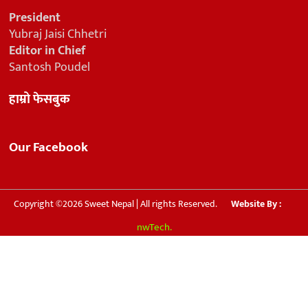
President
Yubraj Jaisi Chhetri
Editor in Chief
Santosh Poudel
हाम्रो फेसबुक
Our Facebook
Copyright ©2026 Sweet Nepal | All rights Reserved.
Website By :
nwTech.