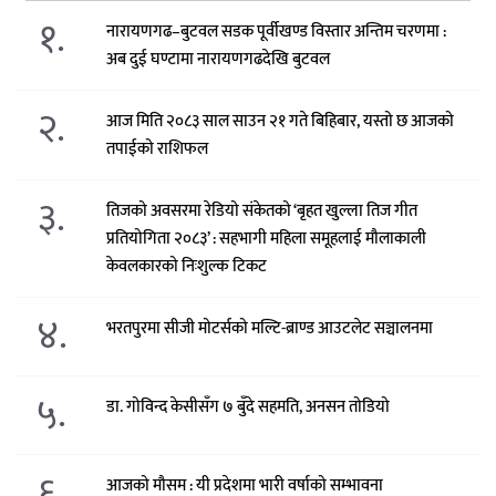
१.
नारायणगढ–बुटवल सडक पूर्वीखण्ड विस्तार अन्तिम चरणमा :
अब दुई घण्टामा नारायणगढदेखि बुटवल
२.
आज मिति २०८३ साल साउन २१ गते बिहिबार, यस्तो छ आजको
तपाईको राशिफल
३.
तिजको अवसरमा रेडियो संकेतको ‘बृहत खुल्ला तिज गीत
प्रतियोगिता २०८३’ : सहभागी महिला समूहलाई मौलाकाली
केवलकारको निःशुल्क टिकट
४.
भरतपुरमा सीजी मोटर्सको मल्टि-ब्राण्ड आउटलेट सञ्चालनमा
५.
डा. गोविन्द केसीसँग ७ बुँदे सहमति, अनसन तोडियो
६.
आजको मौसम : यी प्रदेशमा भारी वर्षाको सम्भावना