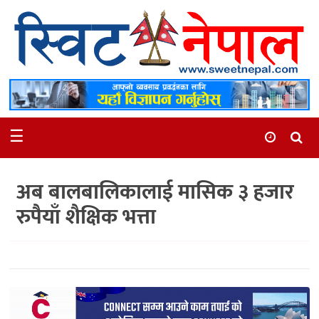
समाचार
स्थानीय
मनोरञ्जन
☰
स्वास्थ्य
खेलकुद
अब बालबालिकालाई मासिक ३ हजार
अन्तर्वार्ता
रुपैयाँ शैक्षिक भत्ता
समाज
रोचक
भिडियो