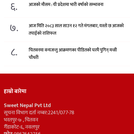
६.
आजको मौसम : यी प्रदेशमा भारी वर्षाको सम्भावना
७.
आज मिति २०८३ साल साउन १२ गते मंगलबार, यस्तो छ आजको
तपाईको राशिफल
८.
चितवनमा वन्यजन्तु आक्रमणका पीडितको घरमै पुगिन् मन्त्री
चौधरी
हाम्रो बारेमा
Sweet Nepal Pvt Ltd
सूचना विभाग दर्ता नम्बर:2241/077-78
भरतपुर-७ , चितवन
गैँडाकोट-६, नवलपुर