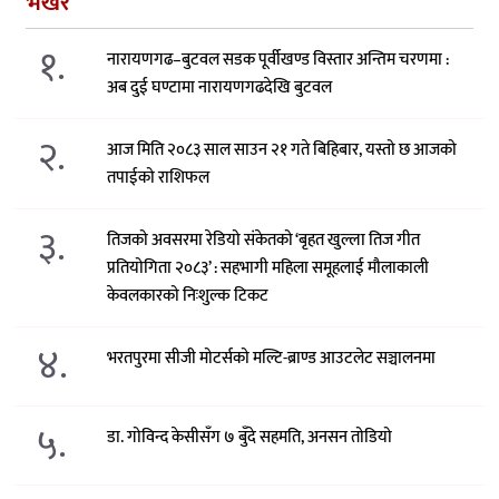
भर्खरै
१.
नारायणगढ–बुटवल सडक पूर्वीखण्ड विस्तार अन्तिम चरणमा :
अब दुई घण्टामा नारायणगढदेखि बुटवल
२.
आज मिति २०८३ साल साउन २१ गते बिहिबार, यस्तो छ आजको
तपाईको राशिफल
३.
तिजको अवसरमा रेडियो संकेतको ‘बृहत खुल्ला तिज गीत
प्रतियोगिता २०८३’ : सहभागी महिला समूहलाई मौलाकाली
केवलकारको निःशुल्क टिकट
४.
भरतपुरमा सीजी मोटर्सको मल्टि-ब्राण्ड आउटलेट सञ्चालनमा
५.
डा. गोविन्द केसीसँग ७ बुँदे सहमति, अनसन तोडियो