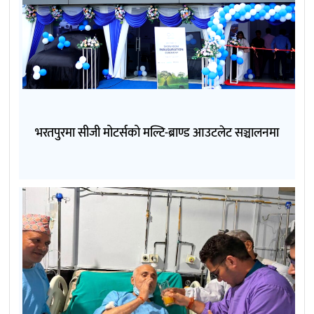
भरतपुरमा सीजी मोटर्सको मल्टि-ब्राण्ड आउटलेट सञ्चालनमा