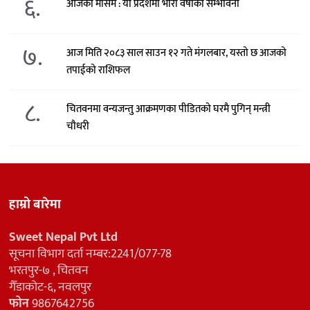
६.
आजको मौसम : यी प्रदेशमा भारी वर्षाको सम्भावना
७.
आज मिति २०८३ साल साउन १२ गते मंगलबार, यस्तो छ आजको
तपाईको राशिफल
८.
चितवनमा वन्यजन्तु आक्रमणका पीडितको घरमै पुगिन् मन्त्री
चौधरी
हाम्रो बारेमा
Sweet Nepal Pvt Ltd
सूचना विभाग दर्ता नम्बर:2241/077-78
भरतपुर-७ , चितवन
गैँडाकोट-६, नवलपुर
फोन
9867642756