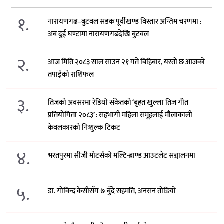
१.
नारायणगढ–बुटवल सडक पूर्वीखण्ड विस्तार अन्तिम चरणमा :
अब दुई घण्टामा नारायणगढदेखि बुटवल
२.
आज मिति २०८३ साल साउन २१ गते बिहिबार, यस्तो छ आजको
तपाईको राशिफल
३.
तिजको अवसरमा रेडियो संकेतको ‘बृहत खुल्ला तिज गीत
प्रतियोगिता २०८३’ : सहभागी महिला समूहलाई मौलाकाली
केवलकारको निःशुल्क टिकट
४.
भरतपुरमा सीजी मोटर्सको मल्टि-ब्राण्ड आउटलेट सञ्चालनमा
५.
डा. गोविन्द केसीसँग ७ बुँदे सहमति, अनसन तोडियो