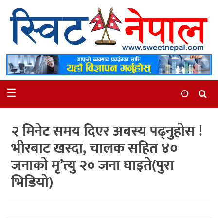
समाचार
स्थानीय
मनोरञ्जन
☰
स्वास्थ्य
खेलकुद
२ मिनेट समय दिएर अबस्य पढ्नुहोस !
अन्तर्वार्ता
भीरबाट खस्दा, चालक सहित ४०
समाज
जनाको मृ’त्यु २० जना घाइते(पुरा
रोचक
भिडियो)
भिडियो