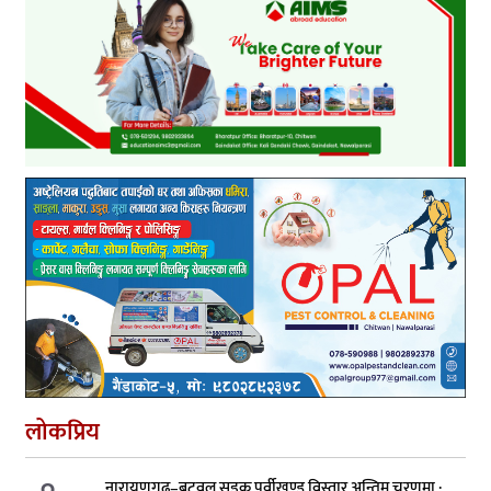
लोकप्रिय
नारायणगढ–बुटवल सडक पूर्वीखण्ड विस्तार अन्तिम चरणमा :