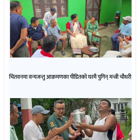
चितवनमा वन्यजन्तु आक्रमणका पीडितको घरमै पुगिन् मन्त्री चौधरी