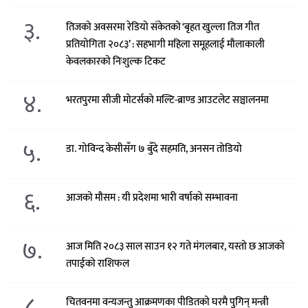
३.
तिजको अवसरमा रेडियो संकेतको ‘बृहत खुल्ला तिज गीत
प्रतियोगिता २०८३’ : सहभागी महिला समूहलाई मौलाकाली
केवलकारको निःशुल्क टिकट
४.
भरतपुरमा सीजी मोटर्सको मल्टि-ब्राण्ड आउटलेट सञ्चालनमा
५.
डा. गोविन्द केसीसँग ७ बुँदे सहमति, अनसन तोडियो
६.
आजको मौसम : यी प्रदेशमा भारी वर्षाको सम्भावना
७.
आज मिति २०८३ साल साउन १२ गते मंगलबार, यस्तो छ आजको
तपाईको राशिफल
८.
चितवनमा वन्यजन्तु आक्रमणका पीडितको घरमै पुगिन् मन्त्री