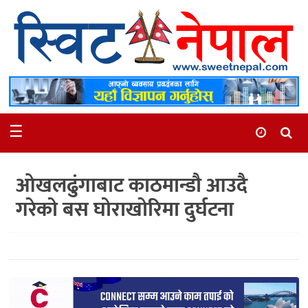
समाचार
स्थानीय
मनोरञ्जन
☰
स्वास्थ्य
खेलकुद
ओखलढुंगाबाट काठमान्डौ आउदै
अन्तर्वार्ता
गरेको बस घोराखोरिमा दुर्घटना
समाज
रोचक
भिडियो