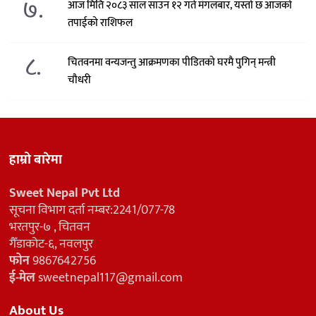
७.
आज मिति २०८३ साल साउन १२ गते मंगलबार, यस्तो छ आजको
तपाईको राशिफल
८.
चितवनमा वन्यजन्तु आक्रमणका पीडितको घरमै पुगिन् मन्त्री
चौधरी
हाम्रो बारेमा
Sweet Nepal Pvt Ltd
सूचना विभाग दर्ता नम्बर:2241/077-78
भरतपुर-७ , चितवन
गैँडाकोट-६, नवलपुर
फोन
9867642756
ई-मेल
sweetnepal117@gmail.com
About Us