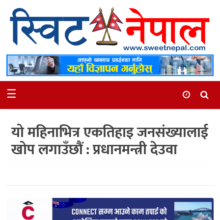
समाचार
स्थानीय
मनोरञ्जन
☰
स्वास्थ्य
खेलकुद
यो महिनाभित्र एकतिहाइ जनसंख्यालाई
अन्तर्वार्ता
खोप लगाउँछौं : प्रधानमन्त्री देउवा
समाज
रोचक
भिडियो