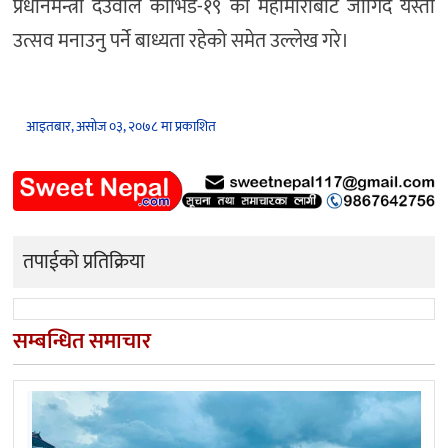
प्रधानमन्त्री देउवाले कोभिड-१९ को महामारीबाट जोगिँदै यस्ता
उत्सव मनाउनु पर्ने बाध्यता रहेको समेत उल्लेख गरे।
आइतबार, असोज ०३, २०७८ मा प्रकाशित
तपाईको प्रतिक्रिया
सम्बन्धित समाचार