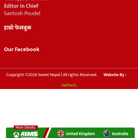
Editor in Chief
Santosh Poudel
हाम्रो फेसबुक
Our Facebook
Copyright ©2026 Sweet Nepal | All rights Reserved.
Website By :
nwTech.