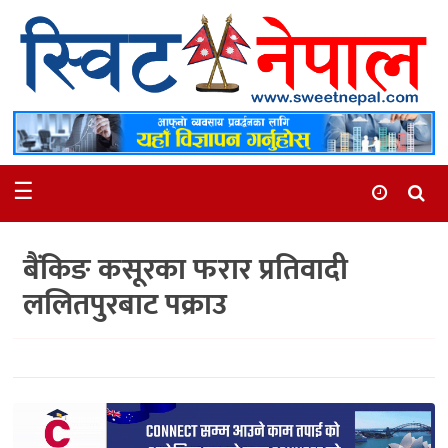
समाचार
स्थानीय
मनोरञ्जन
☰
स्वास्थ्य
खेलकुद
बैंकिङ कसूरका फरार प्रतिवादी
अन्तर्वार्ता
ललितपुरबाट पक्राउ
समाज
रोचक
भिडियो