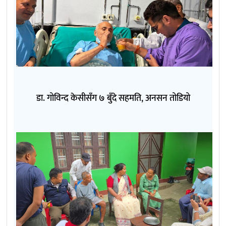
डा. गोविन्द केसीसँग ७ बुँदे सहमति, अनसन तोडियो