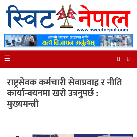
समाचार
स्थानीय
मनोरञ्जन
☰
स्वास्थ्य
खेलकुद
राष्ट्रसेवक कर्मचारी सेवाप्रवाह र नीति
अन्तर्वार्ता
कार्यान्वयनमा खरो उत्रनुपर्छ :
समाज
मुख्यमन्त्री
रोचक
भिडियो