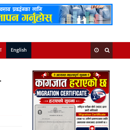
श
English
ो