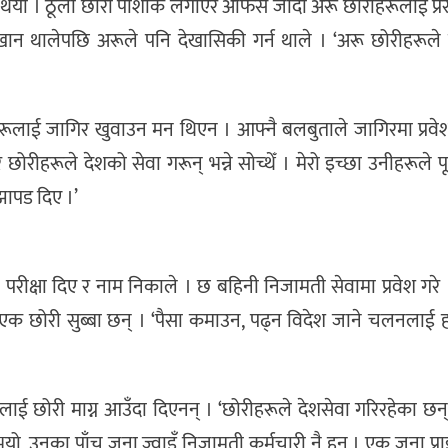
थियो । ठूली छोरी पोशाक लगाएर अफिस जाँदा अरू छोरीहरूलाई प्रे
खान थालेपछि अरूले पनि देखासिकी गर्न थाले । ‘अरू छोरीहरूले
ीहरूलाई जागिर खुवाउन मन थिएन । आफ्नै बलबुताले जागिरमा प्रवेश 
 छोरीहरूले देशको सेवा गरून् भन्ने सोच्थेँ । मेरो इच्छा उनीहरूले प
 झापड दिए ।’
ीक्षा दिए र नाम निकाले । छ बहिनी निजामती सेवामा प्रवेश गरे 
छोरी सुब्बा छन् । ‘पैसा कमाउन, पढ्न विदेश जाने चलनलाई हाम
नेलाई छोरी माग्न आउँदा दिएनन् । ‘छोरीहरूले देशसेवा गरिरहेका छन्,
्तै भयो, उनका पाँच जना ज्वाइँ निजामती कर्मचारी नै हुन् । एक जना प्र