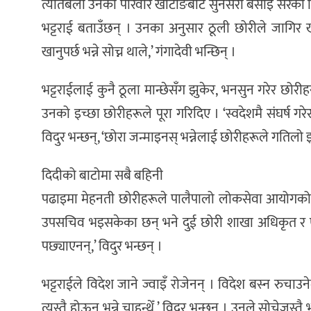
त्यतिबेला उनको परिवार खोटाङबाट सुनसरी बसाइँ सरेको 
भट्टराई बताउँछन् । उनका अनुसार ठूली छोरीले जागिर 
खानुपर्छ भन्ने सोच्न थाले,’ गंगादेवी भन्छिन् ।
भट्टराईलाई कुनै ठूला मान्छेसँग झुकेर, भनसुन गरेर छोर
उनको इच्छा छोरीहरूले पूरा गरिदिए । ‘स्वदेशमै संघर्ष गरेर
विदुर भन्छन्, ‘छोरा जन्माइनस् भन्नेलाई छोरीहरूले गतिलो
दिदीको बाटोमा सबै बहिनी
पढाइमा मेहनती छोरीहरूले पालैपालो लोकसेवा आयोगको पर
उपसचिव भइसकेका छन् भने दुई छोरी शाखा अधिकृत र एक 
पछ्याएनन्,’ विदुर भन्छन् ।
भट्टराईले विदेश जाने ज्वाइँ रोजेनन् । विदेश बस्न रुचाउ
त्यस्तै होऊन् भन्ने चाहन्थेँ,’ विदुर भन्छन् । उनले सोचेजस