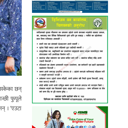
भइसकेका छन्
न्छी फुपूले
एनन् । ‘एउटा