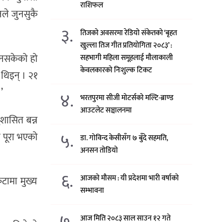
राशिफल
नले जुनसुकै
३.
तिजको अवसरमा रेडियो संकेतको ‘बृहत
खुल्ला तिज गीत प्रतियोगिता २०८३’ :
 नसकेको हो
सहभागी महिला समूहलाई मौलाकाली
केवलकारको निःशुल्क टिकट
 थिइन् । २१
’
४.
भरतपुरमा सीजी मोटर्सको मल्टि-ब्राण्ड
आउटलेट सञ्चालनमा
शासित बन्न
५.
ा पूरा भएको
डा. गोविन्द केसीसँग ७ बुँदे सहमति,
अनसन तोडियो
६.
आजको मौसम : यी प्रदेशमा भारी वर्षाको
टामा मुख्य
सम्भावना
७.
आज मिति २०८३ साल साउन १२ गते