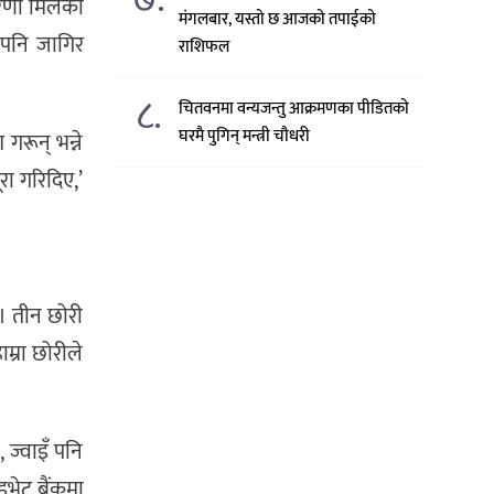
रणा मिलेको
मंगलबार, यस्तो छ आजको तपाईको
 पनि जागिर
राशिफल
८.
चितवनमा वन्यजन्तु आक्रमणका पीडितको
घरमै पुगिन् मन्त्री चौधरी
गरून् भन्ने
ूरा गरिदिए,’
। तीन छोरी
्रा छोरीले
 ज्वाइँ पनि
ाइभेट बैंकमा