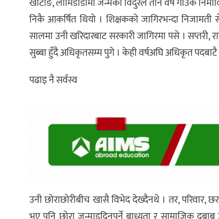
खोटाङ, लामिडाँडामा जन्मेका विदुरले तीन वर्ष गाउँकै निम
निकै आकर्षित थियो । शिक्षकको जागिरभन्दा निजामती से
सालमा उनी खरिदारबाट सरकारी जागिरमा पसे । सप्तरी, र
सुब्बा हुँदै अधिकृतसम्म पुगे । केही वर्षअघि अधिकृत पदबाट
पढाइ नै सर्वस्व
उनी छोराछोरीबीच खासै विभेद देख्दैनथे । तर, परिवार, 
भए पनि छोरा जन्माइदिनुपर्ने बाध्यता र सामाजिक दबाब उ