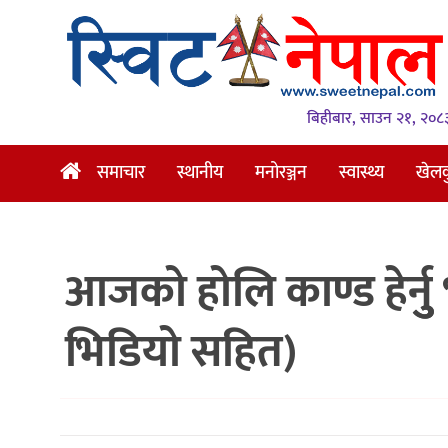
समाचार
स्थानीय
बिहीबार, साउन २१, २०८
मनोरञ्जन
समाचार
स्थानीय
मनोरञ्जन
स्वास्थ्य
खेल
स्वास्थ्य
खेलकुद
आजको होलि काण्ड हेर्नुु
अन्तर्वार्ता
समाज
भिडियो सहित)
रोचक
भिडियो