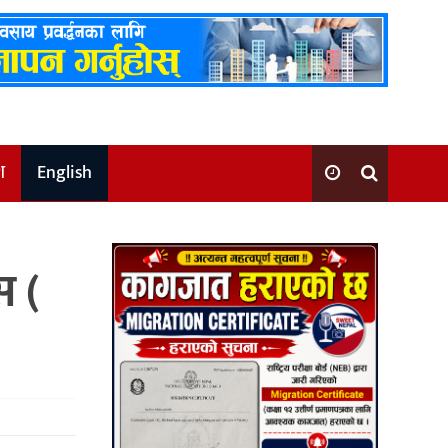
श
English
स (