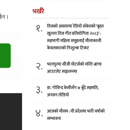
भर्खरै
छैन ।
१.
तिजको अवसरमा रेडियो संकेतको ‘बृहत
खुल्ला तिज गीत प्रतियोगिता २०८३’ :
सहभागी महिला समूहलाई मौलाकाली
केवलकारको निःशुल्क टिकट
२.
भरतपुरमा सीजी मोटर्सको मल्टि-ब्राण्ड
आउटलेट सञ्चालनमा
३.
डा. गोविन्द केसीसँग ७ बुँदे सहमति,
अनसन तोडियो
४.
आजको मौसम : यी प्रदेशमा भारी वर्षाको
सम्भावना