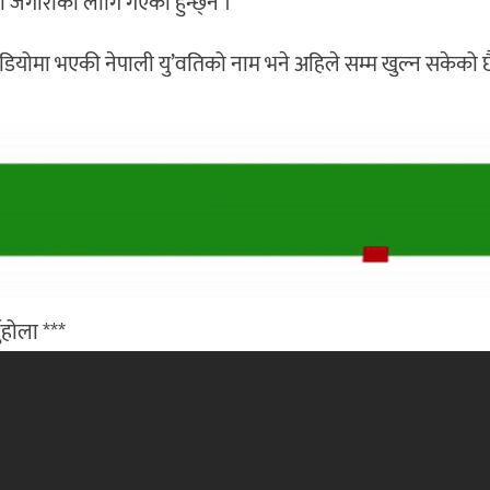
ो’जगारीको लागि गएकी हुन्छ्न ।
भिडियोमा भएकी नेपाली यु’वतिको नाम भने अहिले सम्म खुल्न सकेको 
ुहोला ***