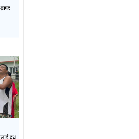
्राण्ड
नलाई दुध