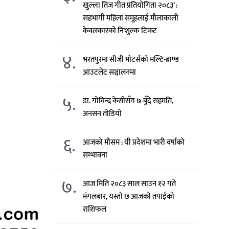
खुल्ला तिज गीत प्रतियोगिता २०८३’ :
सहभागी महिला समूहलाई मौलाकाली
केवलकारको निःशुल्क टिकट
४.
भरतपुरमा सीजी मोटर्सको मल्टि-ब्राण्ड
आउटलेट सञ्चालनमा
५.
डा. गोविन्द केसीसँग ७ बुँदे सहमति,
अनसन तोडियो
६.
आजको मौसम : यी प्रदेशमा भारी वर्षाको
सम्भावना
७.
आज मिति २०८३ साल साउन १२ गते
मंगलबार, यस्तो छ आजको तपाईको
राशिफल