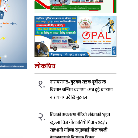
लोकप्रिय
१.
नारायणगढ–बुटवल सडक पूर्वीखण्ड
विस्तार अन्तिम चरणमा : अब दुई घण्टामा
नारायणगढदेखि बुटवल
२.
तिजको अवसरमा रेडियो संकेतको ‘बृहत
खुल्ला तिज गीत प्रतियोगिता २०८३’ :
सहभागी महिला समूहलाई मौलाकाली
केवलकारको निःशुल्क टिकट