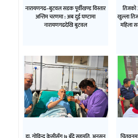
नारायणगढ–बुटवल सडक पूर्वीखण्ड विस्तार
तिजको 
अन्तिम चरणमा : अब दुई घण्टामा
खुल्ला तिज
नारायणगढदेखि बुटवल
महिला स
डा. गोविन्द केसीसँग ७ बुँदे सहमति, अनसन
चितवनमा