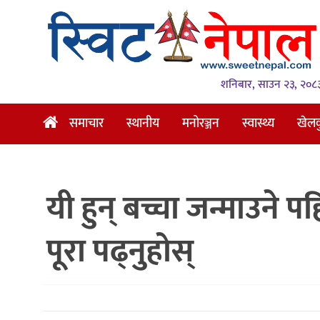
समाचार
स्थानीय
शनिबार, साउन २३, २०८
मनोरञ्जन
समाचार
स्थानीय
मनोरञ्जन
स्वास्थ्य
खेल
स्वास्थ्य
खेलकुद
यी हुन् बच्चा जन्माउने 
अन्तर्वार्ता
समाज
पूरा पढ्नुहोस्
रोचक
भिडियो