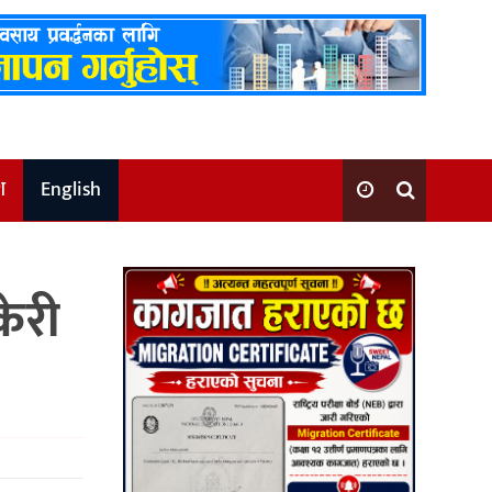
श
English
केरी