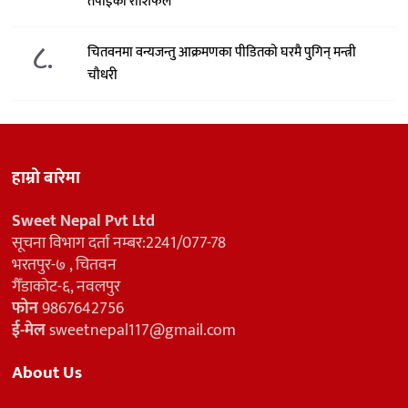
तपाईको राशिफल
८.
चितवनमा वन्यजन्तु आक्रमणका पीडितको घरमै पुगिन् मन्त्री
चौधरी
हाम्रो बारेमा
Sweet Nepal Pvt Ltd
सूचना विभाग दर्ता नम्बर:2241/077-78
भरतपुर-७ , चितवन
गैँडाकोट-६, नवलपुर
फोन
9867642756
ई-मेल
sweetnepal117@gmail.com
About Us