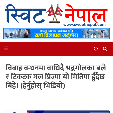
समाचार
स्थानीय
मनोरञ्जन
☰
स्वास्थ्य
खेलकुद
बिबाह बन्धनमा बाधिदै भद्रगोलका बले
अन्तर्वार्ता
र टिकटक गल प्रिज्मा यो मितिमा हुँदैछ
समाज
बिहे। (हेर्नुहोस् भिडियो)
रोचक
भिडियो