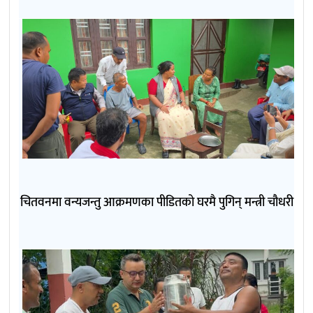
चितवनमा वन्यजन्तु आक्रमणका पीडितको घरमै पुगिन् मन्त्री चौधरी