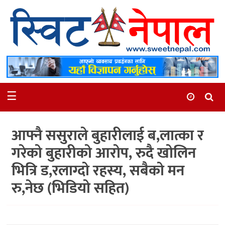
समाचार
स्थानीय
मनोरञ्जन
☰
स्वास्थ्य
खेलकुद
आफ्नै ससुराले बुहारीलाई ब,लात्का र
अन्तर्वार्ता
गरेको बुहारीको आरोप, रुदै खोलिन
समाज
भित्रि ड,रलाग्दो रहस्य, सबैको मन
रोचक
रु,नेछ (भिडियो सहित)
भिडियो