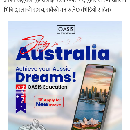
आफ्नै ससुराले बुहारीलाई ब,ला त्कार गरे, बुहारीले रुदै खोलिन
भित्रि ड,रलाग्दो रहस्य, सबैको मन रु,नेछ (भिडियो सहित)