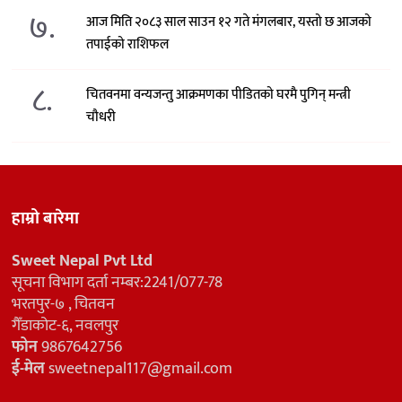
७.
आज मिति २०८३ साल साउन १२ गते मंगलबार, यस्तो छ आजको
तपाईको राशिफल
८.
चितवनमा वन्यजन्तु आक्रमणका पीडितको घरमै पुगिन् मन्त्री
चौधरी
हाम्रो बारेमा
Sweet Nepal Pvt Ltd
सूचना विभाग दर्ता नम्बर:2241/077-78
भरतपुर-७ , चितवन
गैँडाकोट-६, नवलपुर
फोन
9867642756
ई-मेल
sweetnepal117@gmail.com