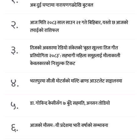
अब दुई घण्टामा नारायणगढदेखि बुटवल
२.
आज मिति २०८३ साल साउन २१ गते बिहिबार, यस्तो छ आजको
तपाईको राशिफल
३.
तिजको अवसरमा रेडियो संकेतको ‘बृहत खुल्ला तिज गीत
प्रतियोगिता २०८३’ : सहभागी महिला समूहलाई मौलाकाली
केवलकारको निःशुल्क टिकट
४.
भरतपुरमा सीजी मोटर्सको मल्टि-ब्राण्ड आउटलेट सञ्चालनमा
५.
डा. गोविन्द केसीसँग ७ बुँदे सहमति, अनसन तोडियो
६.
आजको मौसम : यी प्रदेशमा भारी वर्षाको सम्भावना