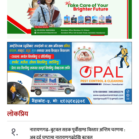
लोकप्रिय
१.
नारायणगढ–बुटवल सडक पूर्वीखण्ड विस्तार अन्तिम चरणमा :
अब दुई घण्टामा नारायणगढदेखि बुटवल