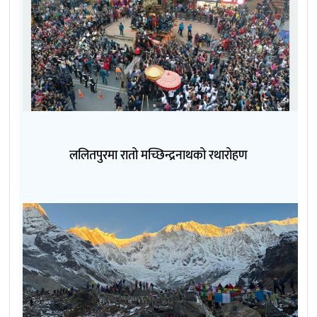
ललितपुरमा रातो मच्छिन्द्रनाथको रथारोहण