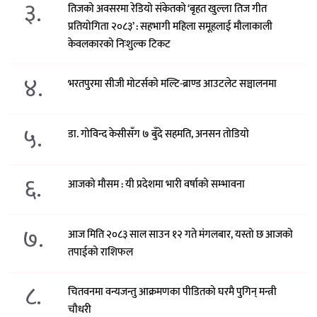
३.
तिजको अवसरमा रेडियो संकेतको ‘बृहत खुल्ला तिज गीत
प्रतियोगिता २०८३’ : सहभागी महिला समूहलाई मौलाकाली
केवलकारको निःशुल्क टिकट
४.
भरतपुरमा सीजी मोटर्सको मल्टि-ब्राण्ड आउटलेट सञ्चालनमा
५.
डा. गोविन्द केसीसँग ७ बुँदे सहमति, अनसन तोडियो
६.
आजको मौसम : यी प्रदेशमा भारी वर्षाको सम्भावना
७.
आज मिति २०८३ साल साउन १२ गते मंगलबार, यस्तो छ आजको
तपाईको राशिफल
८.
चितवनमा वन्यजन्तु आक्रमणका पीडितको घरमै पुगिन् मन्त्री
चौधरी