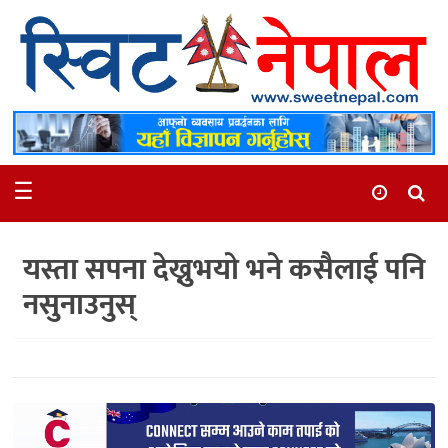
समाचार
स्थानीय
मनोरञ्जन
☰
स्वास्थ्य
खेलकुद
यस्ता सपना देख्नुभयाे भने कसैलाई पनि
अन्तर्वार्ता
नसुनाउनुस्
समाज
रोचक
भिडियो