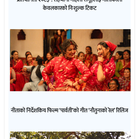
प्रतियोगिता २०८३’ : सहभागी महिला समूहलाई मौलाकाली
केवलकारको निःशुल्क टिकट
नीताको निर्देशकिय फिल्म ‘पार्वती’को गीत ‘नौतुनाको रेल’ रिलिज