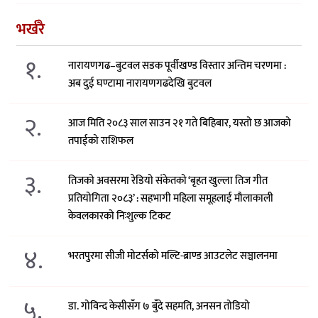
भर्खरै
१.
नारायणगढ–बुटवल सडक पूर्वीखण्ड विस्तार अन्तिम चरणमा :
अब दुई घण्टामा नारायणगढदेखि बुटवल
२.
आज मिति २०८३ साल साउन २१ गते बिहिबार, यस्तो छ आजको
तपाईको राशिफल
३.
तिजको अवसरमा रेडियो संकेतको ‘बृहत खुल्ला तिज गीत
प्रतियोगिता २०८३’ : सहभागी महिला समूहलाई मौलाकाली
केवलकारको निःशुल्क टिकट
४.
भरतपुरमा सीजी मोटर्सको मल्टि-ब्राण्ड आउटलेट सञ्चालनमा
५.
डा. गोविन्द केसीसँग ७ बुँदे सहमति, अनसन तोडियो