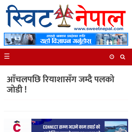
समाचार
स्थानीय
मनोरञ्जन
☰
स्वास्थ्य
खेलकुद
आँचलपछि रियाशासँग जम्दै पलको
अन्तर्वार्ता
जोडी !
समाज
रोचक
भिडियो