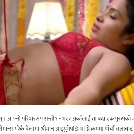
न् । आफ्नो परिवारसंग सन्तोष नभएर अर्कालाई ता क्दा एक पुरुषको
ान्स गरेकै बेलामा श्रीमान आइपुगेपछि भा ग्ने क्रममा पाँचौं तलाबाट