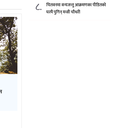
८.
चितवनमा वन्यजन्तु आक्रमणका पीडितको
घरमै पुगिन् मन्त्री चौधरी
वस