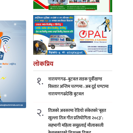
लोकप्रिय
१.
नारायणगढ–बुटवल सडक पूर्वीखण्ड
विस्तार अन्तिम चरणमा : अब दुई घण्टामा
नारायणगढदेखि बुटवल
२.
तिजको अवसरमा रेडियो संकेतको ‘बृहत
खुल्ला तिज गीत प्रतियोगिता २०८३’ :
सहभागी महिला समूहलाई मौलाकाली
केवलकारको निःशुल्क टिकट