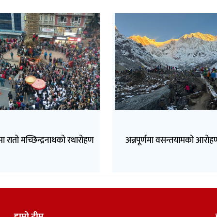
ा रातो मच्छिन्द्रनाथको रथारोहण
अन्नपूर्णमा वसन्तयामको आरोह
हाम्रो टीम