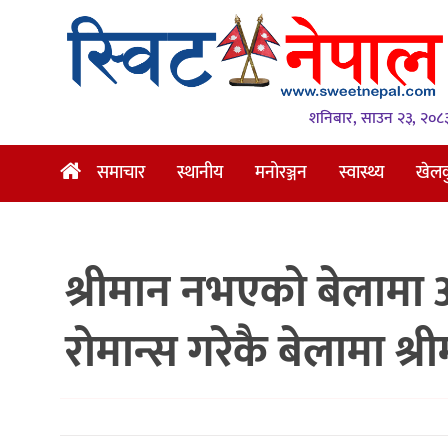
समाचार
स्थानीय
शनिबार, साउन २३, २०८
मनोरञ्जन
समाचार
स्थानीय
मनोरञ्जन
स्वास्थ्य
खेल
स्वास्थ्य
खेलकुद
श्रीमान नभएको बेलामा अ
अन्तर्वार्ता
समाज
रोमान्स गरेकै बेलामा श्र
रोचक
भिडियो