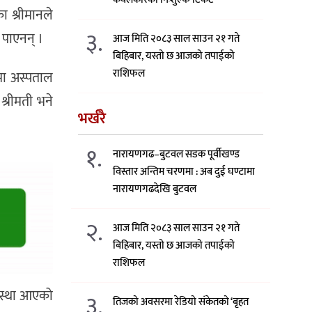
ा श्रीमानले
३.
 पाएनन् ।
आज मिति २०८३ साल साउन २१ गते
बिहिबार, यस्तो छ आजको तपाईको
राशिफल
ामा अस्पताल
श्रीमती भने
भर्खरै
१.
नारायणगढ–बुटवल सडक पूर्वीखण्ड
विस्तार अन्तिम चरणमा : अब दुई घण्टामा
नारायणगढदेखि बुटवल
२.
आज मिति २०८३ साल साउन २१ गते
बिहिबार, यस्तो छ आजको तपाईको
राशिफल
अवस्था आएको
३.
तिजको अवसरमा रेडियो संकेतको ‘बृहत