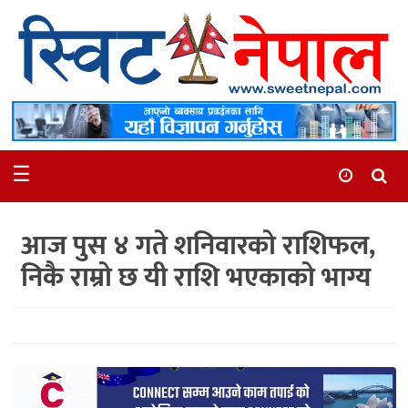
समाचार
स्थानीय
मनोरञ्जन
☰
स्वास्थ्य
खेलकुद
आज पुस ४ गते शनिवारको राशिफल,
अन्तर्वार्ता
निकै राम्रो छ यी राशि भएकाको भाग्य
समाज
रोचक
भिडियो