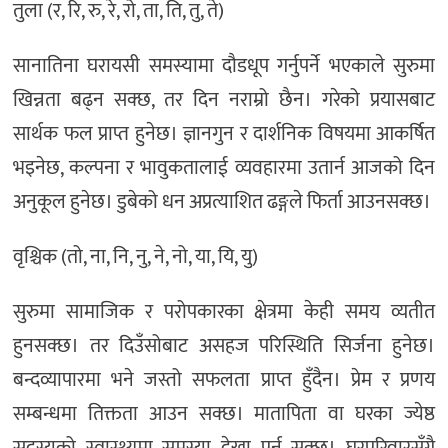
तुला (र, रि, रु, रे, रो, ता, ति, तु, ते)
सानातिना घरायसी समस्यामा दौडधूप गर्नुपर्ने भएकाले सुरुमा
खिन्नता बढ्न सक्छ, तर दिन नराम्रो छैन। गरेको प्रयासबाट
सार्थक फल प्राप्त हुनेछ। ज्ञानगुन र दार्शनिक विषयमा आकर्षित
भइनेछ, कल्पना र भावुकतालाई व्यवहारमा उतार्न आजको दिन
अनुकूल हुनेछ। डुबेको धन अप्रत्याशित ढङ्गले फिर्ता आउनसक्छ।
वृश्चिक (तो, ना, नि, नु, ने, नो, या, यि, यु)
सुरुमा सामाजिक र परोपकारका क्षेत्रमा केही समय व्यतीत
हुनसक्छ। तर दिउँसोबाट असहज परिस्थिति सिर्जना हुनेछ।
बन्दव्यापारमा भने जस्तो सफलता प्राप्त हुँदैन। प्रेम र प्रणय
सम्बन्धमा तिक्तता आउन सक्छ। मातापिता वा घरका ज्येष्ठ
सदस्यको स्वास्थ्यमा समस्या देखा पर्न सक्छ। घरपरिवारसँगै