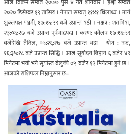
आज विक्रम सम्बत २०७७ पुस ४ गते शनिवार । इश्वी सम्बत
२०२० डिसेम्बर १९ तारिख । नेपाल सम्वत् ११४१ थिंलाथ्व । मार्ग
शुक्लपक्ष पञ्चमी, १७:१६:५९ बजे उप्रान्त षष्ठी । नक्षत्र : शतभिषा,
२३:०६:२७ बजे उप्रान्त पूर्वभाद्रपदा । करण: कौलव १७:१६:५९
बजेदेखि तैतिल, ०५:२६:१७ बजे उप्रान्त भद्रा । योग : वज्र,
१६:३५:१८ बजे उप्रान्त सिद्धि । आज सूर्योदय बिहान ६ बजेर ४९
मिनेटमा भयो भने सूर्यास्त बेलुकी ०५ बजेर १२ मिनेटमा हुने छ ।
आजको राशिफल निम्नानुसार छ–