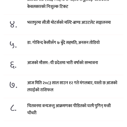
केवलकारको निःशुल्क टिकट
४.
भरतपुरमा सीजी मोटर्सको मल्टि-ब्राण्ड आउटलेट सञ्चालनमा
५.
डा. गोविन्द केसीसँग ७ बुँदे सहमति, अनसन तोडियो
६.
आजको मौसम : यी प्रदेशमा भारी वर्षाको सम्भावना
७.
आज मिति २०८३ साल साउन १२ गते मंगलबार, यस्तो छ आजको
तपाईको राशिफल
८.
चितवनमा वन्यजन्तु आक्रमणका पीडितको घरमै पुगिन् मन्त्री
चौधरी