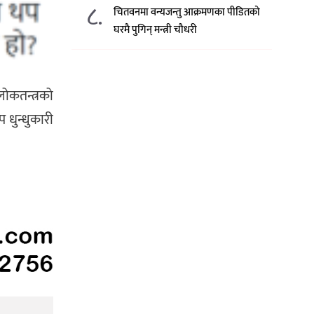
८.
चितवनमा वन्यजन्तु आक्रमणका पीडितको
घरमै पुगिन् मन्त्री चौधरी
लोकतन्त्रको
प धुन्धुकारी