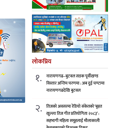
लोकप्रिय
१.
नारायणगढ–बुटवल सडक पूर्वीखण्ड
विस्तार अन्तिम चरणमा : अब दुई घण्टामा
नारायणगढदेखि बुटवल
२.
तिजको अवसरमा रेडियो संकेतको ‘बृहत
खुल्ला तिज गीत प्रतियोगिता २०८३’ :
सहभागी महिला समूहलाई मौलाकाली
केवलकारको निःशुल्क टिकट