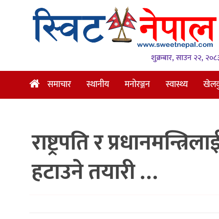
समाचार
स्थानीय
शुक्रबार, साउन २२, २०८
मनोरञ्जन
समाचार
स्थानीय
मनोरञ्जन
स्वास्थ्य
खेल
स्वास्थ्य
खेलकुद
राष्ट्रपति र प्रधानमन्त
अन्तर्वार्ता
समाज
हटाउने तयारी …
रोचक
भिडियो