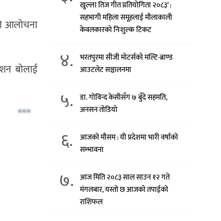
खुल्ला तिज गीत प्रतियोगिता २०८३’ :
सहभागी महिला समूहलाई मौलाकाली
रीको आलोचना
केवलकारको निःशुल्क टिकट
४.
भरतपुरमा सीजी मोटर्सको मल्टि-ब्राण्ड
वेशन बोलाई
आउटलेट सञ्चालनमा
५.
डा. गोविन्द केसीसँग ७ बुँदे सहमति,
अनसन तोडियो
६.
आजको मौसम : यी प्रदेशमा भारी वर्षाको
सम्भावना
७.
आज मिति २०८३ साल साउन १२ गते
मंगलबार, यस्तो छ आजको तपाईको
राशिफल