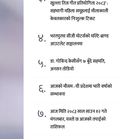
खुल्ला तिज गीत प्रतियोगिता २०८३’ :
सहभागी महिला समूहलाई मौलाकाली
केवलकारको निःशुल्क टिकट
४.
भरतपुरमा सीजी मोटर्सको मल्टि-ब्राण्ड
आउटलेट सञ्चालनमा
५.
डा. गोविन्द केसीसँग ७ बुँदे सहमति,
अनसन तोडियो
६.
आजको मौसम : यी प्रदेशमा भारी वर्षाको
सम्भावना
७.
आज मिति २०८३ साल साउन १२ गते
मंगलबार, यस्तो छ आजको तपाईको
राशिफल