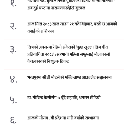
१.
नारायणगढ–बुटवल सडक पूर्वीखण्ड विस्तार अन्तिम चरणमा :
अब दुई घण्टामा नारायणगढदेखि बुटवल
२.
आज मिति २०८३ साल साउन २१ गते बिहिबार, यस्तो छ आजको
तपाईको राशिफल
३.
तिजको अवसरमा रेडियो संकेतको ‘बृहत खुल्ला तिज गीत
प्रतियोगिता २०८३’ : सहभागी महिला समूहलाई मौलाकाली
केवलकारको निःशुल्क टिकट
४.
भरतपुरमा सीजी मोटर्सको मल्टि-ब्राण्ड आउटलेट सञ्चालनमा
५.
डा. गोविन्द केसीसँग ७ बुँदे सहमति, अनसन तोडियो
६.
आजको मौसम : यी प्रदेशमा भारी वर्षाको सम्भावना