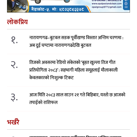
लोकप्रिय
१.
नारायणगढ–बुटवल सडक पूर्वीखण्ड विस्तार अन्तिम चरणमा :
अब दुई घण्टामा नारायणगढदेखि बुटवल
२.
तिजको अवसरमा रेडियो संकेतको ‘बृहत खुल्ला तिज गीत
प्रतियोगिता २०८३’ : सहभागी महिला समूहलाई मौलाकाली
केवलकारको निःशुल्क टिकट
३.
आज मिति २०८३ साल साउन २१ गते बिहिबार, यस्तो छ आजको
तपाईको राशिफल
भर्खरै