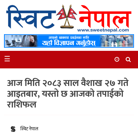
समाचार
स्थानीय
मनोरञ्जन
☰
स्वास्थ्य
खेलकुद
आज मिति २०८३ साल वैशाख २७ गते
अन्तर्वार्ता
आइतबार, यस्तो छ आजको तपाईको
समाज
राशिफल
रोचक
भिडियो
स्विट नेपाल