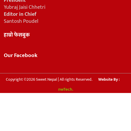
President
Yubraj Jaisi Chhetri
Editor in Chief
Santosh Poudel
हाम्रो फेसबुक
Our Facebook
Copyright ©2026 Sweet Nepal | All rights Reserved.
Website By :
nwTech.