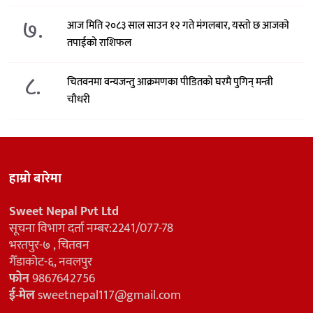
७.
आज मिति २०८३ साल साउन १२ गते मंगलबार, यस्तो छ आजको
तपाईको राशिफल
८.
चितवनमा वन्यजन्तु आक्रमणका पीडितको घरमै पुगिन् मन्त्री
चौधरी
हाम्रो बारेमा
Sweet Nepal Pvt Ltd
सूचना विभाग दर्ता नम्बर:2241/077-78
भरतपुर-७ , चितवन
गैँडाकोट-६, नवलपुर
फोन
9867642756
ई-मेल
sweetnepal117@gmail.com