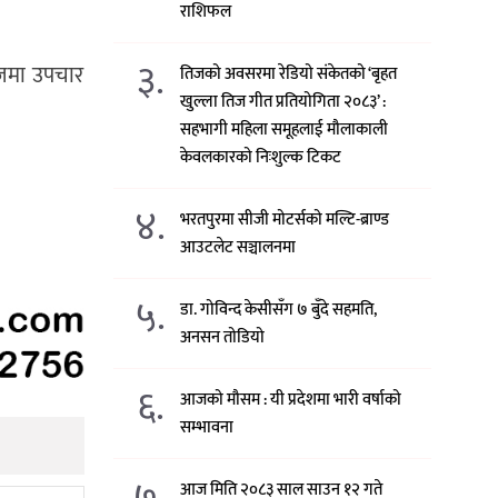
राशिफल
३.
ेजमा उपचार
तिजको अवसरमा रेडियो संकेतको ‘बृहत
खुल्ला तिज गीत प्रतियोगिता २०८३’ :
सहभागी महिला समूहलाई मौलाकाली
केवलकारको निःशुल्क टिकट
४.
भरतपुरमा सीजी मोटर्सको मल्टि-ब्राण्ड
आउटलेट सञ्चालनमा
५.
डा. गोविन्द केसीसँग ७ बुँदे सहमति,
अनसन तोडियो
६.
आजको मौसम : यी प्रदेशमा भारी वर्षाको
सम्भावना
७.
आज मिति २०८३ साल साउन १२ गते