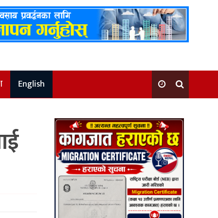
श
English
लाई