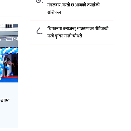
मंगलबार, यस्तो छ आजको तपाईको
राशिफल
८.
चितवनमा वन्यजन्तु आक्रमणका पीडितको
घरमै पुगिन् मन्त्री चौधरी
्राण्ड