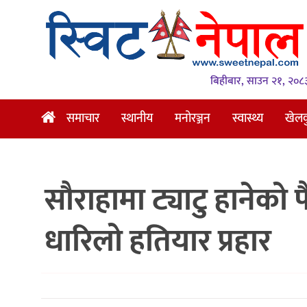
समाचार
स्थानीय
बिहीबार, साउन २१, २०८
मनोरञ्जन
समाचार
स्थानीय
मनोरञ्जन
स्वास्थ्य
खेल
स्वास्थ्य
खेलकुद
सौराहामा ट्याटु हानेको 
अन्तर्वार्ता
समाज
धारिलो हतियार प्रहार
रोचक
भिडियो