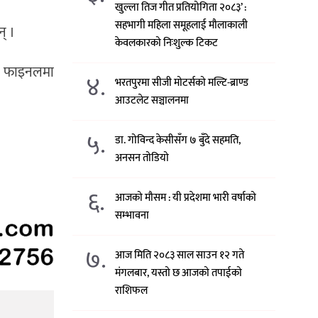
खुल्ला तिज गीत प्रतियोगिता २०८३’ :
सहभागी महिला समूहलाई मौलाकाली
न् ।
केवलकारको निःशुल्क टिकट
डले फाइनलमा
४.
भरतपुरमा सीजी मोटर्सको मल्टि-ब्राण्ड
आउटलेट सञ्चालनमा
५.
डा. गोविन्द केसीसँग ७ बुँदे सहमति,
अनसन तोडियो
६.
आजको मौसम : यी प्रदेशमा भारी वर्षाको
सम्भावना
७.
आज मिति २०८३ साल साउन १२ गते
मंगलबार, यस्तो छ आजको तपाईको
राशिफल