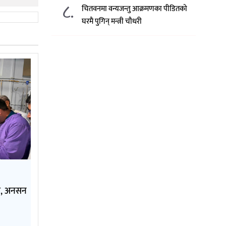
८.
चितवनमा वन्यजन्तु आक्रमणका पीडितको
घरमै पुगिन् मन्त्री चौधरी
ति, अनसन