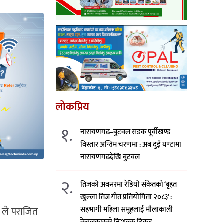
लोकप्रिय
१.
नारायणगढ–बुटवल सडक पूर्वीखण्ड
विस्तार अन्तिम चरणमा : अब दुई घण्टामा
नारायणगढदेखि बुटवल
२.
तिजको अवसरमा रेडियो संकेतको ‘बृहत
खुल्ला तिज गीत प्रतियोगिता २०८३’ :
सहभागी महिला समूहलाई मौलाकाली
 ले पराजित
केवलकारको निःशुल्क टिकट