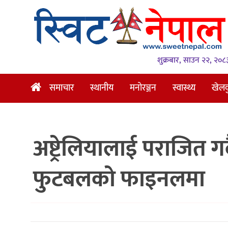
समाचार
स्थानीय
शुक्रबार, साउन २२, २०८
मनोरञ्जन
समाचार
स्थानीय
मनोरञ्जन
स्वास्थ्य
खेल
स्वास्थ्य
खेलकुद
अष्ट्रेलियालाई पराजित गर्
अन्तर्वार्ता
समाज
फुटबलको फाइनलमा
रोचक
भिडियो