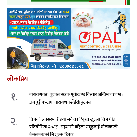
लोकप्रिय
१.
नारायणगढ–बुटवल सडक पूर्वीखण्ड विस्तार अन्तिम चरणमा :
अब दुई घण्टामा नारायणगढदेखि बुटवल
२.
तिजको अवसरमा रेडियो संकेतको ‘बृहत खुल्ला तिज गीत
प्रतियोगिता २०८३’ : सहभागी महिला समूहलाई मौलाकाली
केवलकारको निःशुल्क टिकट