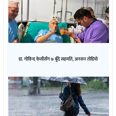
डा. गोविन्द केसीसँग ७ बुँदे सहमति, अनसन तोडियो