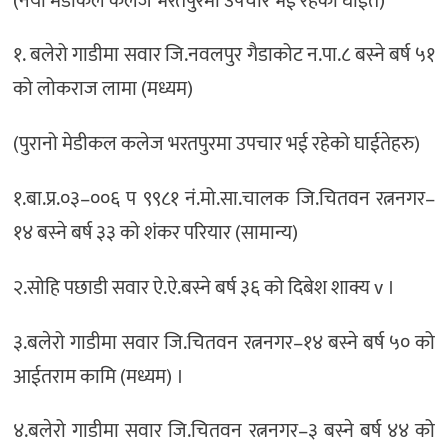
(नँया मेडीकल कलेज भरतपुरमा उपचार भई रहेको घाईते)
१. बलेरो गाडीमा सवार जि.नवलपुर गैडाकोट न.पा.८ बस्ने बर्ष ५१
को लोकराज लामा (मध्यम)
(पुरानो मेडीकल कलेज भरतपुरमा उपचार भई रहेको घाईतेहरु)
१.बा.प्र.०३–००६ प ९९८१ नं.मो.सा.चालक जि.चितवन रत्ननगर–
१४ बस्ने बर्ष ३३ को शंकर परियार (सामान्य)
२.सोहि पछाडी सवार ऐ.ऐ.बस्ने बर्ष ३६ को दिबेश शाक्य v ।
३.बलेरो गाडीमा सवार जि.चितवन रत्ननगर–१४ बस्ने बर्ष ५० को
आईतराम कामि (मध्यम) ।
४.बलेरो गाडीमा सवार जि.चितवन रत्ननगर–३ बस्ने बर्ष ४४ को