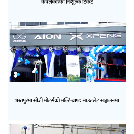
केवलकारको निःशुल्क टिकट
भरतपुरमा सीजी मोटर्सको मल्टि-ब्राण्ड आउटलेट सञ्चालनमा