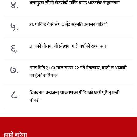
४.
भरतपुरमा सीजी मोटर्सको मल्टि-ब्राण्ड आउटलेट सञ्चालनमा
५.
डा. गोविन्द केसीसँग ७ बुँदे सहमति, अनसन तोडियो
६.
आजको मौसम : यी प्रदेशमा भारी वर्षाको सम्भावना
७.
आज मिति २०८३ साल साउन १२ गते मंगलबार, यस्तो छ आजको
तपाईको राशिफल
८.
चितवनमा वन्यजन्तु आक्रमणका पीडितको घरमै पुगिन् मन्त्री
चौधरी
हाम्रो बारेमा