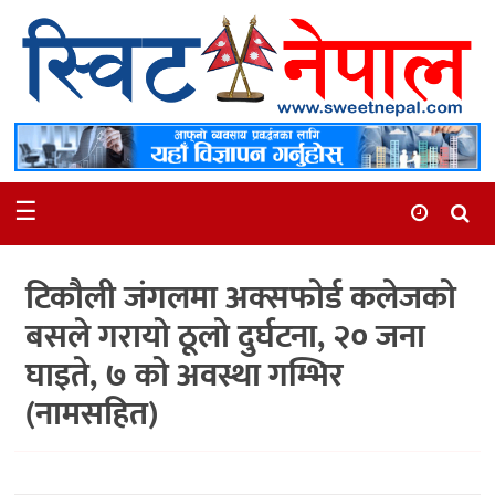
समाचार
स्थानीय
मनोरञ्जन
☰
स्वास्थ्य
खेलकुद
टिकौली जंगलमा अक्सफोर्ड कलेजको
अन्तर्वार्ता
बसले गरायो ठूलो दुर्घटना, २० जना
समाज
घाइते, ७ को अवस्था गम्भिर
रोचक
(नामसहित)
भिडियो