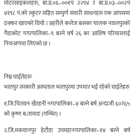
मोटरसाइकलहरु, बा.प्र.०६–००१प २२९४ र बा.प्र.०३–००२प
४१९८ नं.को स्कुटर सहित सम्पुर्ण सवारी साधनहरु एक आपसमा
ठक्कर खाएको थियो । प्रहरीले कलेज बसका चालक नवलपुरको
गैडाकोट नगरपालिका–९ बस्ने वर्ष २६ का आशिष परियारलाई
नियन्त्रणमा लिएको छ ।
निम्न घाईतेहरुः
भरतपुर सरकारी अस्पताल भरतपुरमा उपचार भई रहेको घाईतेहरु
१.जि.चितवन खैरहनी नगरपालिका–४ बस्ने बर्ष अन्दाजी ६०र६५
को कृष्ण ब.तामाङ (गम्भिर) ।
२.जि.मकवानपुर हेटौडा उपमहानगरपालिका–१४ बस्ने बर्ष