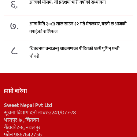
६.
आजको मौसम : यी प्रदेशमा भारी वर्षाको सम्भावना
७.
आज मिति २०८३ साल साउन १२ गते मंगलबार, यस्तो छ आजको
तपाईको राशिफल
८.
चितवनमा वन्यजन्तु आक्रमणका पीडितको घरमै पुगिन् मन्त्री
चौधरी
हाम्रो बारेमा
Sweet Nepal Pvt Ltd
सूचना विभाग दर्ता नम्बर:2241/077-78
भरतपुर-७ , चितवन
गैँडाकोट-६, नवलपुर
फोन
9867642756