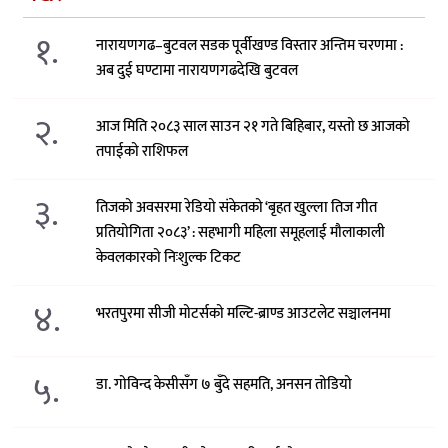
१.
नारायणगढ–बुटवल सडक पूर्वीखण्ड विस्तार अन्तिम चरणमा :
अब दुई घण्टामा नारायणगढदेखि बुटवल
२.
आज मिति २०८३ साल साउन २१ गते बिहिबार, यस्तो छ आजको
तपाईको राशिफल
३.
तिजको अवसरमा रेडियो संकेतको ‘बृहत खुल्ला तिज गीत
प्रतियोगिता २०८३’ : सहभागी महिला समूहलाई मौलाकाली
केवलकारको निःशुल्क टिकट
४.
भरतपुरमा सीजी मोटर्सको मल्टि-ब्राण्ड आउटलेट सञ्चालनमा
५.
डा. गोविन्द केसीसँग ७ बुँदे सहमति, अनसन तोडियो