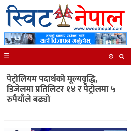
समाचार
स्थानीय
मनोरञ्जन
☰
स्वास्थ्य
खेलकुद
पेट्रोलियम पदार्थको मूल्यवृद्धि,
अन्तर्वार्ता
डिजेलमा प्रतिलिटर १४ र पेट्रोलमा ५
समाज
रुपैयाँले बढ्यो
रोचक
भिडियो