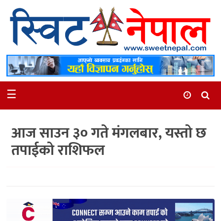
समाचार
स्थानीय
मनोरञ्जन
☰
स्वास्थ्य
खेलकुद
आज साउन ३० गते मंगलबार, यस्तो छ
अन्तर्वार्ता
तपाईको राशिफल
समाज
रोचक
भिडियो