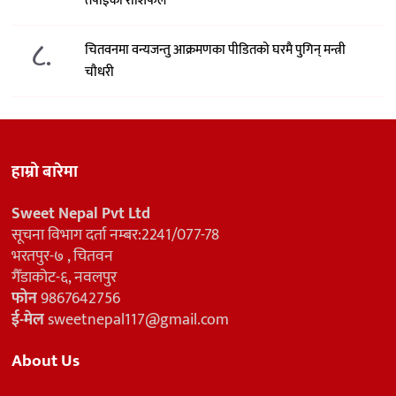
तपाईको राशिफल
८.
चितवनमा वन्यजन्तु आक्रमणका पीडितको घरमै पुगिन् मन्त्री
चौधरी
हाम्रो बारेमा
Sweet Nepal Pvt Ltd
सूचना विभाग दर्ता नम्बर:2241/077-78
भरतपुर-७ , चितवन
गैँडाकोट-६, नवलपुर
फोन
9867642756
ई-मेल
sweetnepal117@gmail.com
About Us