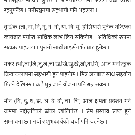
मनोरञ्जक भेटघाट हुनेछ । औपचारिकतामा अल्ली बढी व्यस्त
रहनुपर्नेछ । मनोरञ्जनमा सहभागी पनि भइएला ।
वृश्चिक (तो, ना, नि, नु, ने, नो, या, यि, यु) होसियारी पूर्वक गरिएका
कार्यबाट पर्याप्त आर्थिक लाभ लिन सकिनेछ । अतिथिको रूपमा
सत्कार पाइएला । पुरानो साथीभाइसँग भेटघाट हुनेछ ।
मकर (भो,जा,जि,जु,जे,जो,ख,खि,खु,खे,खो,गा,गि) आज मनोरञ्जक
क्रियाकलापमा सहभागी हुन पाइनेछ । मित्र जनबाट साथ सहयोग
मिल्ने देखिन्छ । कतै घुम्न जाने योजना पनि बन्न सक्छ ।
मीन (दि, दु, थ, झ, ञ, दे, दो, चा, चि) आज क्षमता प्रदर्शन गर्ने
क्रममा पदोन्नतिको ढोका खोलिनेछ । प्रेम प्रस्ताव प्राप्त हुने
सम्भावना छ । नयाँ र शुभकार्यको चर्चा पनि चल्नेछ ।