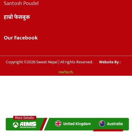
Santosh Poudel
हाम्रो फेसबुक
Our Facebook
Copyright ©2026 Sweet Nepal | All rights Reserved.
Website By :
nwTech.