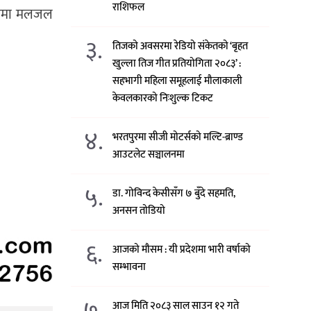
राशिफल
ुटीमा मलजल
३.
तिजको अवसरमा रेडियो संकेतको ‘बृहत
खुल्ला तिज गीत प्रतियोगिता २०८३’ :
सहभागी महिला समूहलाई मौलाकाली
केवलकारको निःशुल्क टिकट
४.
भरतपुरमा सीजी मोटर्सको मल्टि-ब्राण्ड
आउटलेट सञ्चालनमा
५.
डा. गोविन्द केसीसँग ७ बुँदे सहमति,
अनसन तोडियो
६.
आजको मौसम : यी प्रदेशमा भारी वर्षाको
सम्भावना
७.
आज मिति २०८३ साल साउन १२ गते