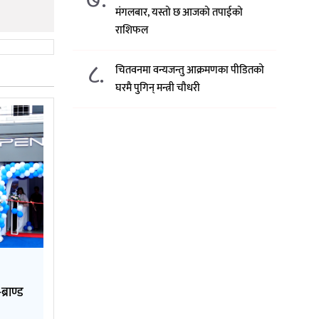
मंगलबार, यस्तो छ आजको तपाईको
राशिफल
८.
चितवनमा वन्यजन्तु आक्रमणका पीडितको
घरमै पुगिन् मन्त्री चौधरी
्राण्ड