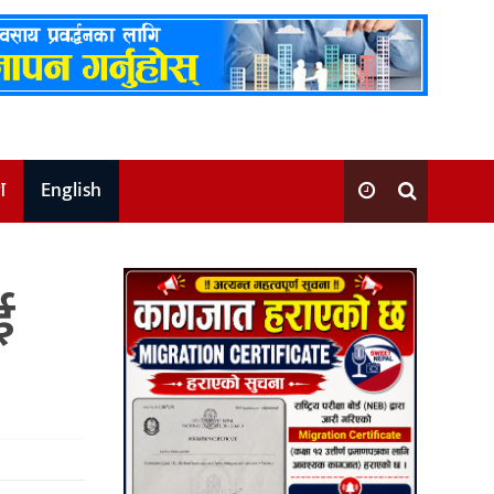
श
English
ई