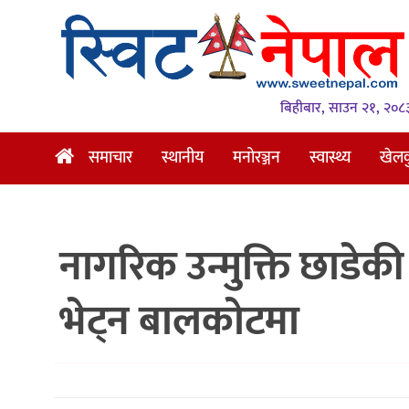
समाचार
स्थानीय
बिहीबार, साउन २१, २०८
मनोरञ्जन
समाचार
स्थानीय
मनोरञ्जन
स्वास्थ्य
खेल
स्वास्थ्य
खेलकुद
नागरिक उन्मुक्ति छाडे
अन्तर्वार्ता
समाज
भेट्न बालकोटमा
रोचक
भिडियो