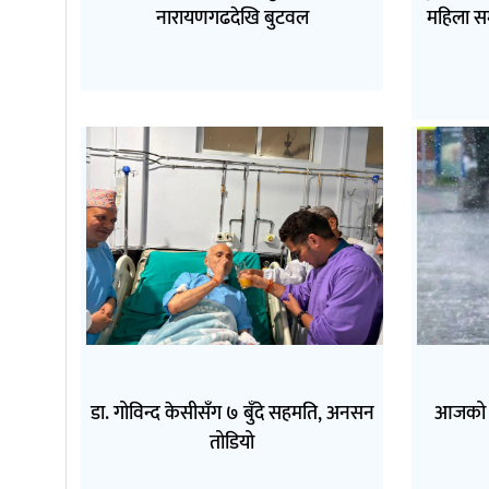
नारायणगढदेखि बुटवल
महिला स
डा. गोविन्द केसीसँग ७ बुँदे सहमति, अनसन
आजको मौ
तोडियो