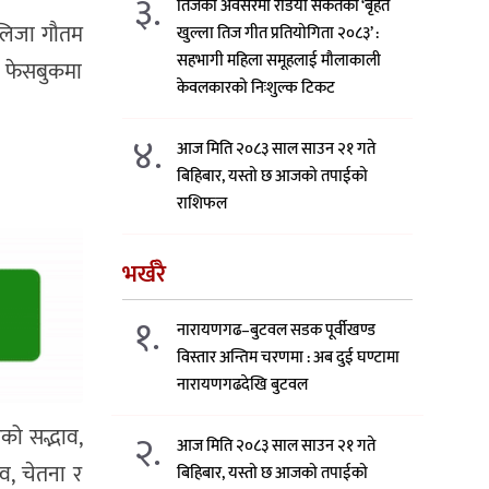
३.
तिजको अवसरमा रेडियो संकेतको ‘बृहत
एलिजा गौतम
खुल्ला तिज गीत प्रतियोगिता २०८३’ :
सहभागी महिला समूहलाई मौलाकाली
ल फेसबुकमा
केवलकारको निःशुल्क टिकट
४.
आज मिति २०८३ साल साउन २१ गते
बिहिबार, यस्तो छ आजको तपाईको
राशिफल
भर्खरै
१.
नारायणगढ–बुटवल सडक पूर्वीखण्ड
विस्तार अन्तिम चरणमा : अब दुई घण्टामा
नारायणगढदेखि बुटवल
एको सद्भाव,
२.
आज मिति २०८३ साल साउन २१ गते
भव, चेतना र
बिहिबार, यस्तो छ आजको तपाईको