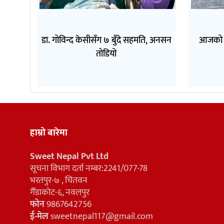
डा. गोविन्द केसीसँग ७ बुँदे सहमति, अनसन
आजको मौ
तोडियो
हाम्रो बारेमा
Sweet Nepal Pvt Ltd
सूचना विभाग दर्ता नम्बर:2241/077-78
भरतपुर-७ , चितवन
गैँडाकोट-६, नवलपुर
फोन
9867642756
ई-मेल
sweetnepal117@gmail.com