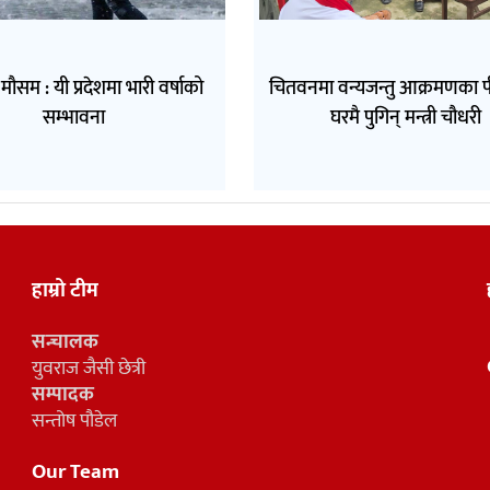
सम : यी प्रदेशमा भारी वर्षाको
चितवनमा वन्यजन्तु आक्रमणका 
सम्भावना
घरमै पुगिन् मन्त्री चौधरी
हाम्रो टीम
सन्चालक
युवराज जैसी छेत्री
सम्पादक
सन्तोष पौडेल
Our Team