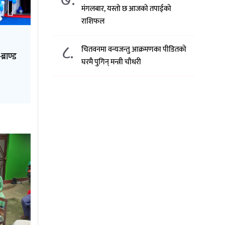
मंगलबार, यस्तो छ आजको तपाईको
राशिफल
८.
चितवनमा वन्यजन्तु आक्रमणका पीडितको
्राण्ड
घरमै पुगिन् मन्त्री चौधरी