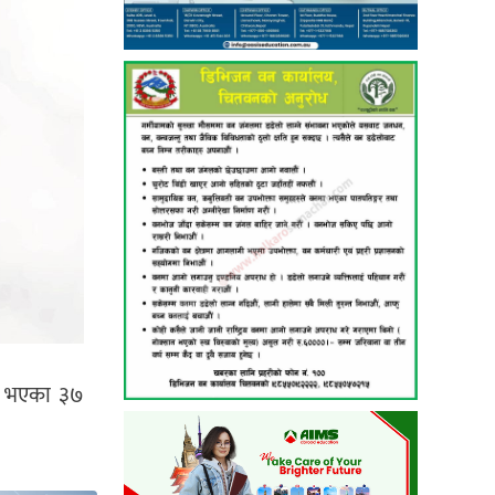
घर भएका ३७