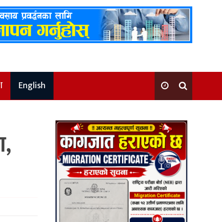
श
English
ा,