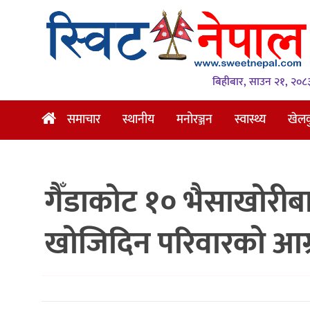
समाचार
स्थानीय
बिहीबार, साउन २१, २०८
मनोरञ्जन
समाचार
स्थानीय
मनोरञ्जन
स्वास्थ्य
खेल
स्वास्थ्य
खेलकुद
गैँडाकोट १० भैसाखोरीबाट
अन्तर्वार्ता
समाज
खोजिदिन परिवारको आग
रोचक
भिडियो