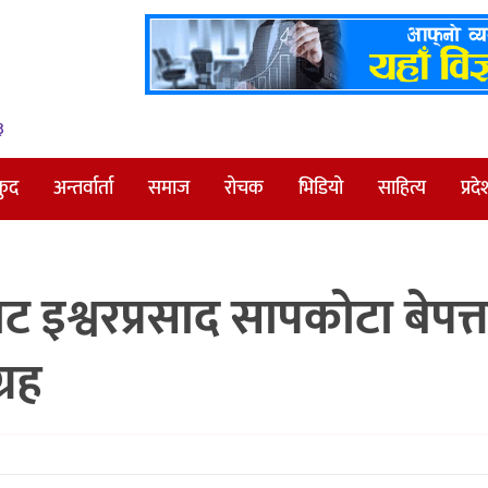
३
कुद
अन्तर्वार्ता
समाज
रोचक
भिडियो
साहित्य
प्रदे
 इश्वरप्रसाद सापकोटा बेपत्त
्रह