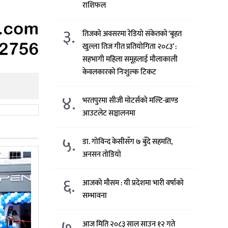
राशिफल
३.
तिजको अवसरमा रेडियो संकेतको ‘बृहत
खुल्ला तिज गीत प्रतियोगिता २०८३’ :
सहभागी महिला समूहलाई मौलाकाली
केवलकारको निःशुल्क टिकट
४.
भरतपुरमा सीजी मोटर्सको मल्टि-ब्राण्ड
आउटलेट सञ्चालनमा
५.
डा. गोविन्द केसीसँग ७ बुँदे सहमति,
अनसन तोडियो
६.
आजको मौसम : यी प्रदेशमा भारी वर्षाको
सम्भावना
७.
आज मिति २०८३ साल साउन १२ गते