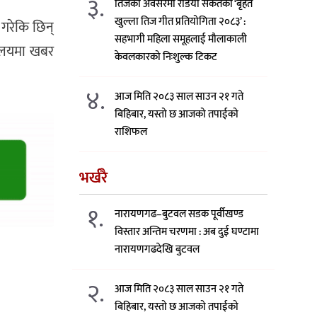
३.
तिजको अवसरमा रेडियो संकेतको ‘बृहत
खुल्ला तिज गीत प्रतियोगिता २०८३’ :
 गरेकि छिन्
सहभागी महिला समूहलाई मौलाकाली
्यालयमा खबर
केवलकारको निःशुल्क टिकट
४.
आज मिति २०८३ साल साउन २१ गते
बिहिबार, यस्तो छ आजको तपाईको
राशिफल
भर्खरै
१.
नारायणगढ–बुटवल सडक पूर्वीखण्ड
विस्तार अन्तिम चरणमा : अब दुई घण्टामा
नारायणगढदेखि बुटवल
२.
आज मिति २०८३ साल साउन २१ गते
बिहिबार, यस्तो छ आजको तपाईको