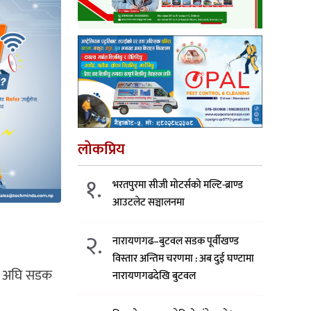
लोकप्रिय
१.
भरतपुरमा सीजी मोटर्सको मल्टि-ब्राण्ड
आउटलेट सञ्चालनमा
२.
नारायणगढ–बुटवल सडक पूर्वीखण्ड
विस्तार अन्तिम चरणमा : अब दुई घण्टामा
र्ष अघि सडक
नारायणगढदेखि बुटवल